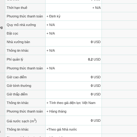
Thời hạn thuê
+ N/A
Phương thức thanh toán
+ Định kỳ
Quy mô nhà xưởng
+ N/A
ng
Đặt cọc
+ N/A
Nhà xưởng bán
0
USD
Thông tin khác
+ N/A
Phí quản lý
0.2
USD
Phương thức thanh toán
+ N/A
Giờ cao điểm
0
USD
Giờ bình thường
0
USD
Giờ thấp điểm
0
USD
Thông tin khác
+ Tính theo giá điện lực Việt Nam
Phương thức thanh toán
+ Hàng tháng
3
0
USD
Giá nước sạch (m
)
Thông tin khác
+Theo giá Nhà nước
c