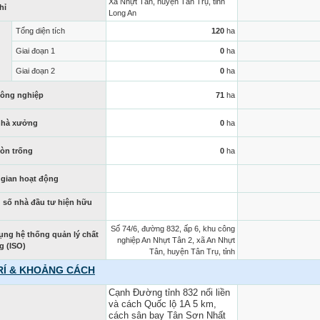
Xã Nhựt Tân, huyện Tân Trụ, tỉnh
hỉ
Long An
Tổng diện tích
120
ha
Giai đoạn 1
0
ha
Giai đoạn 2
0
ha
công nghiệp
71
ha
nhà xưởng
0
ha
còn trống
0
ha
 gian hoạt động
 số nhà đầu tư hiện hữu
Số 74/6, đường 832, ấp 6, khu công
ụng hệ thống quản lý chất
nghiệp An Nhựt Tân 2, xã An Nhựt
g (ISO)
Tân, huyện Tân Trụ, tỉnh
TRÍ & KHOẢNG CÁCH
Cạnh Đường tỉnh 832 nối liền
và cách Quốc lộ 1A 5 km,
cách sân bay Tân Sơn Nhất