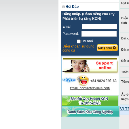
Địa c
Hỏi Đáp
Đăng nhập- (Dành riêng cho Cty
Diện
Phát triển hạ tầng KCN)
tích
Email:
Password:
Đất 
Ghi nhớ
Điều khoản sử dụng
Đất 
công cụ
Đất 
Thời
Tổng
Áp d
lượn
VỊ 