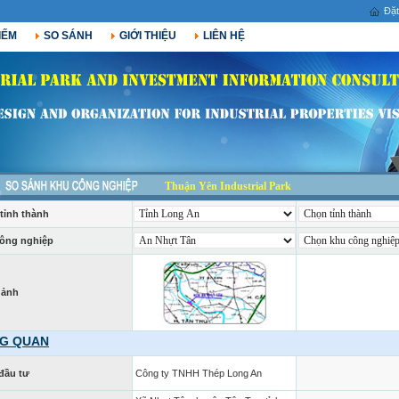
Đặt
IẾM
SO SÁNH
GIỚI THIỆU
LIÊN HỆ
Thuận Yên Industrial Park
tỉnh thành
ông nghiệp
 ảnh
G QUAN
đầu tư
Công ty TNHH Thép Long An