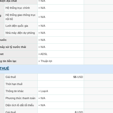
kiện địa chất
+ N/A
Hệ thống trục chính
+ N/A
Hệ thống giao thông trục
g
+ N/A
nội bộ
Lưới điện quốc gia
+ N/A
Nhà máy điện dự phòng
+ N/A
nước
+ N/A
máy xử lý nước thải
+ N/A
net
+ ADSL
 tin liên lạc
+ Thuận lợi
 THUÊ
Giá thuê
55
USD
Thời hạn thuê
Thông tin khác
+ Loại A
Phương thức thanh toán
+ N/A
Diện tích lô đất tối thiểu
+ N/A
Giá thuê
0
USD