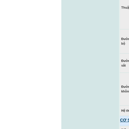
Thuận
Đườ
bộ
Đườ
sắt
Đườ
khô
Hệ t
CƠ 