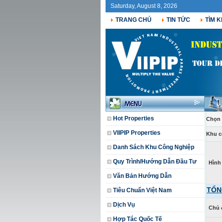
Saturday, August 8, 2026
TRANG CHỦ
TIN TỨC
TÌM K
Hot Properties
Chọn 
VIIPIP Properties
Khu c
Danh Sách Khu Công Nghiệp
Quy Trình/Hướng Dẫn Đầu Tư
Hình
Văn Bản Hướng Dẫn
TỔN
Tiêu Chuẩn Việt Nam
Dịch Vụ
Chủ 
Hợp Tác Quốc Tế