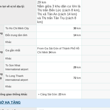
29 km
Nằm giữa 3 khu dân cư lớn là
 lợi về vị trí địa lý:
Thị trấn Bến Lức (cách 8 km),
Thị xã Tân An (cách 14 km)
và Thị trấn Tân Trụ (cách 8
km)
To Ho Chi Minh City
30
km
ng
Đến trung tâm tỉnh
14
km
Khác
From Ga Sài Gòn of Thành Phố Hồ
Ga gần nhất
ng
Chí Minh
34
km
Khác
To Son Nhat
29
km
International airport
ng
To Long Thanh
ng
72
km
international airport
Khác
hống giao thông khác
+ Cảng Sài Gòn:
23
km
SỞ HẠ TẦNG