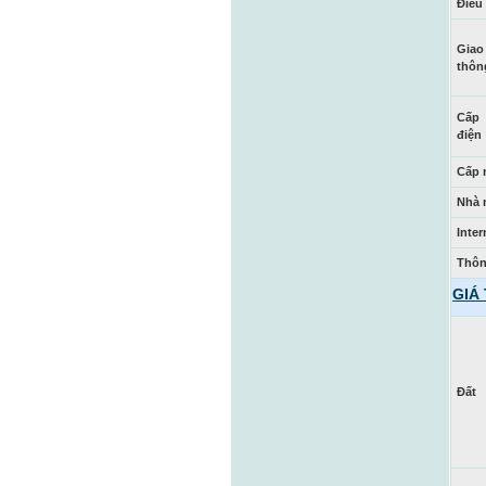
Điều 
Giao
thôn
Cấp
điện
Cấp 
Nhà 
Inter
Thông
GIÁ
Đất