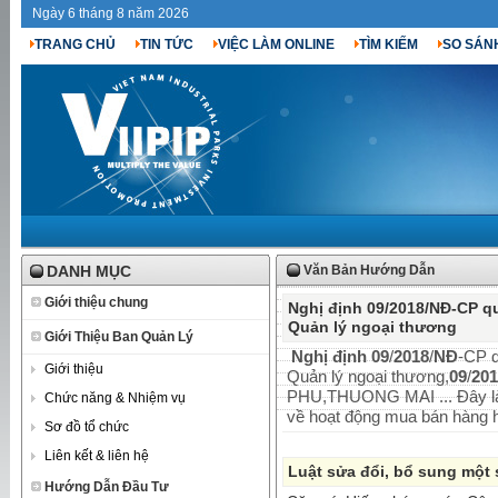
Ngày 6 tháng 8 năm 2026
TRANG CHỦ
TIN TỨC
VIỆC LÀM ONLINE
TÌM KIẾM
SO SÁN
DANH MỤC
Văn Bản Hướng Dẫn
Giới thiệu chung
Nghị định 09/2018/NĐ-CP qu
Quản lý ngoại thương
Giới Thiệu Ban Quản Lý
Nghị định
09
/
2018
/
NĐ
-CP q
Giới thiệu
Quản lý ngoại thương,
09
/
201
PHU,THUONG MAI ... Đây là
Chức năng & Nhiệm vụ
về hoạt động mua bán hàng h
Sơ đồ tổ chức
Liên kết & liên hệ
Luật sửa đổi, bổ sung một 
Hướng Dẫn Đầu Tư