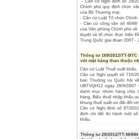
- Căn cứ Nghị định số 29/2
Chính phủ quy định chức nă
của Bộ Thương mại;
- Căn cứ Luật Tổ chức Chính
- Căn cứ công văn số 4048
của Văn phòng Chính phủ về 
duyệt và tổ chức thực hiện Đ
Trung Quốc giai đoạn 2007 - 
Thông tư 169/2012/TT-BTC 
với mặt hàng than thuộc nh
Căn cứ Luật Thuế xuất khẩu,
Căn cứ Nghị quyết số 710/
ban Thường vụ Quốc hội về 
UBTVQH12 ngày 28/9/2007 về
danh mục nhóm hàng chịu th
hàng, Biểu thuế nhập khẩu ư
khung thuế suất ưu đãi đối v
Căn cứ Nghị định số 87/201
định chi tiết thi hành một 
khẩu;
Thông tư 29/2012/TT-NHNN q