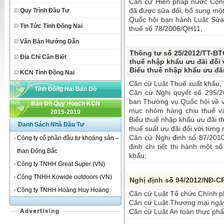
Căn cứ Hiến pháp nước Cộng
đã được sửa đổi, bổ sung một
Quy Trình Đầu Tư
Quốc hội ban hành Luật Sửa 
Tin Tức Tỉnh Đồng Nai
thuế số 78/2006/QH11,
Văn Bản Hướng Dẫn
Thông tư số 25/2012/TT-BT
Địa Chỉ Cần Biết
thuế nhập khẩu ưu đãi đối 
Biểu thuế nhập khẩu ưu đã
KCN Tỉnh Đồng Nai
Căn cứ Luật Thuế xuất khẩu,
Tỉnh Đồng Nai Bản Đồ
Căn cứ Nghị quyết số 295/
ban Thường vụ Quốc hội về v
Bản Đồ Quy Hoạch KCN
mục nhóm hàng chịu thuế và
2015-2010
Biểu thuế nhập khẩu ưu đãi 
Danh Sách Nhà Đầu Tư
thuế suất ưu đãi đối với từng
Căn cứ Nghị định số 87/201
Công ty cổ phần đầu tư khoáng sản –
định chi tiết thi hành một 
than Đông Bắc
khẩu;
Công ty TNHH Great Super (VN)
Công TNHH Kowide outdoors (VN)
Nghị định số 94/2012/NĐ-CP
Công ty TNHH Hoàng Huy Hoàng
Căn cứ Luật Tổ chức Chính p
Căn cứ Luật Thương mại ngà
Căn cứ Luật An toàn thực ph