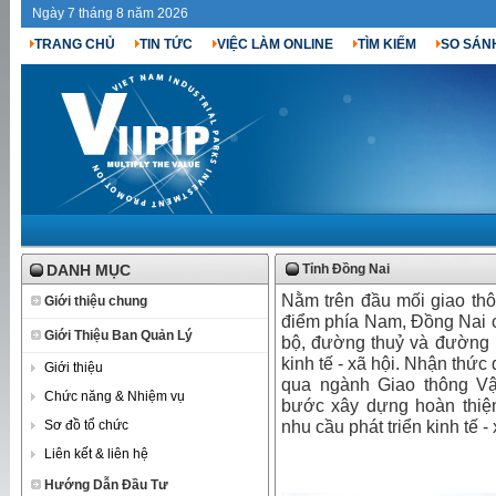
Ngày 7 tháng 8 năm 2026
TRANG CHỦ
TIN TỨC
VIỆC LÀM ONLINE
TÌM KIẾM
SO SÁN
DANH MỤC
Tỉnh Đồng Nai
Nằm trên đầu mối giao thô
Giới thiệu chung
điểm phía Nam, Đồng Nai c
Giới Thiệu Ban Quản Lý
bộ, đường thuỷ và đường h
kinh tế - xã hội. Nhận thứ
Giới thiệu
qua ngành Giao thông Vậ
Chức năng & Nhiệm vụ
bước xây dựng hoàn thiện
Sơ đồ tổ chức
nhu cầu phát triển kinh tế 
Liên kết & liên hệ
Hướng Dẫn Đầu Tư