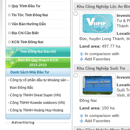
Quy Trình Đầu Tư
Khu Công Nghiệp Lộc An Bì
Tin Tức Tỉnh Đồng Nai
Invest
Tư & P
Văn Bản Hướng Dẫn
Thành
Địa Chỉ Cần Biết
Locati
Đức, huyện Long Thành, tỉ
KCN Tỉnh Đồng Nai
Land area:
497.77 ha
Tỉnh Đồng Nai Bản Đồ
In comparison with
Add Favorites
Bản Đồ Quy Hoạch KCN
2015-2010
Khu Công Nghiệp Suối Tre
Danh Sách Nhà Đầu Tư
Invest
Công ty cổ phần đầu tư khoáng sản –
Locati
than Đông Bắc
Suối Tr
Vinh, t
Công ty TNHH Great Super (VN)
Đồng Nai
Công TNHH Kowide outdoors (VN)
Land area:
150 ha
Công ty TNHH Hoàng Huy Hoàng
In comparison with
Add Favorites