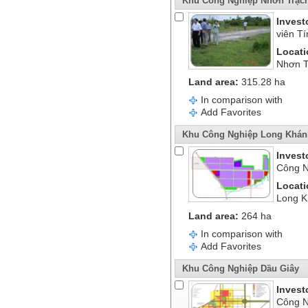
Khu Công Nghiệp Nhơn Trạch
Invest
viên T
Locati
Nhơn T
Land area:
315.28 ha
In comparison with
Add Favorites
Khu Công Nghiệp Long Khán
Invest
Công N
Locati
Long K
Land area:
264 ha
In comparison with
Add Favorites
Khu Công Nghiệp Dầu Giây
Invest
Công N