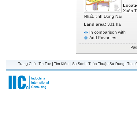
Locati
Xuân T
Nhất, tỉnh Đồng Nai
Land area:
331 ha
In comparison with
Add Favorites
Pa
Trang Chủ
|
Tin Tức
|
Tìm Kiếm
|
So Sánh
|
Thỏa Thuận Sử Dụng
|
Tra c