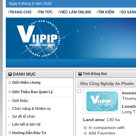
Ngày 6 tháng 8 năm 2026
TRANG CHỦ
TIN TỨC
VIỆC LÀM ONLINE
TÌM KIẾM
SO SÁN
DANH MỤC
Tỉnh Đồng Nai
Giới thiệu chung
Khu Công Nghiệp An Phước
Giới Thiệu Ban Quản Lý
Invest
Thương
Giới thiệu
Locati
Chức năng & Nhiệm vụ
Long T
Sơ đồ tổ chức
Land area:
130 ha
Liên kết & liên hệ
In comparison with
Add Favorites
Hướng Dẫn Đầu Tư