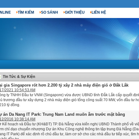
NLINE
TÌM KIẾM
SO SÁNH
GIỚI THIỆU
LIÊN HỆ
Tin Tức & Sự Kiện
ại gia Singapore rót hơn 2.200 tỷ xây 2 nhà máy điện gió ở Đắk Lắk
17/2021 10:54:53 AM
ông ty TNHH Đầu tư VNM (Singapore) vừa được UBND tỉnh Đắk Lắk cấp quyết địn
ủ trương đầu tư xây dựng 2 nhà máy điện gió tổng công suất 70 MW, vốn đầu tư h
210 tỷ đồng.
ự án Da Nang IT Park: Trung Nam Land muốn ẵm trước mặt bằng
12/2016 10:38:14 AM
 Kế hoạch và Đầu tư (KH&ĐT) TP. Đà Nẵng vừa kiến nghị UBND Thành phố về vi
m chỉ đạo chuyển nhượng Dự án Khu Công nghệ thông tin tập trung Đà Nẵng (Da
ng IT Park) để xác định rõ chủ đầu tư, làm cơ sở cho các nhà đầu tư tiếp xúc, tìm 