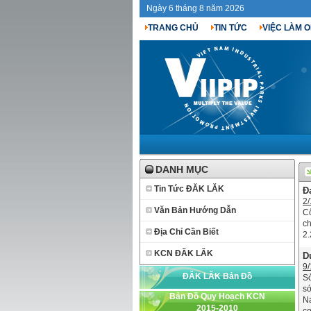
Ngày 6 tháng 8 năm 2026
TRANG CHỦ
TIN TỨC
VIỆC LÀM O
DANH MỤC
Tin Tức ĐĂK LĂK
Đ
2/
Văn Bản Hướng Dẫn
C
ch
Địa Chỉ Cần Biết
2.
KCN ĐĂK LĂK
D
9/
ĐĂK LĂK Bản Đồ
Sở
sớ
Bản Đồ Quy Hoạch KCN
Na
2015-2010