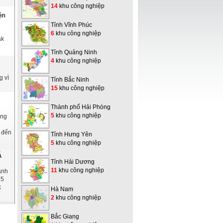
14
khu công nghiệp
ện
Tỉnh Vĩnh Phúc
6
khu công nghiệp
ắk
Tỉnh Quảng Ninh
4
khu công nghiệp
g vì
Tỉnh Bắc Ninh
15
khu công nghiệp
Thành phố Hải Phòng
5
khu công nghiệp
ung
n
 đến
Tỉnh Hưng Yên
5
khu công nghiệp
Á
Tỉnh Hải Dương
11
khu công nghiệp
ánh
25
k
Hà Nam
2
khu công nghiệp
Bắc Giang