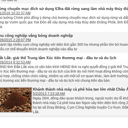
 hội đầu tư.
ừng chuyển mục đích sử dụng 63ha đất rừng sang làm nhà máy thủy đi
1/2016 10:32:37 AM
ủ tướng Chính phủ đồng ý dừng chủ trương chuyển mục đích sử dụng rừng và đất
ng tại Vườn quốc gia Yok Đôn để xây dựng nhà máy thủy điện Đrăng Phôk, tỉnh Đ
k.
hu công nghiệp vắng bóng doanh nghiệp
28/2015 2:28:07 PM
ành lập nhiều cụm công nghiệp với diện tích gần 300 ha nhưng phần lớn bỏ hoan
iếu cơ chế khuyến khích doanh nghiệp vào đầu tư
ắk Lắk: giải thể Trung tâm Xúc tiến thương mại - đầu tư và du lịch
28/2014 9:32:53 AM
ND tỉnh Đắk Lắk vừa có văn bản trình HĐND tỉnh ra nghị quyết đồng ý giải thể Tr
m Xúc tiến thương mại - đầu tư và du lịch của tỉnh do mô hình hoạt động không cò
ù hợp, chồng chéo chức năng, nhiệm vụ với một số cơ quan khác, làm ảnh hưởng
ủ trương xúc tiến thương mại - đầu tư và du lịch nói chung trên địa bàn.
Khánh thành nhà máy cà phê hòa tan lớn nhất Châu 
5/2/2013 7:23:18 AM
Ngày 28/4, đông đảo quan khách trong, ngoài nước dự lễ kh
thành nhà máy Cà phê hòa tan Ngon xây trên diện tích rộng 
ha tại xã Dray Bhăng, Cụm Công Nghiệp huyện Cư Kuin, Đắ
Lắk.