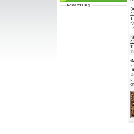
cơ
D
9/
Th
rừ
Lắ
K
9/
Th
th
Đ
2/
UB
tâ
ph
ch