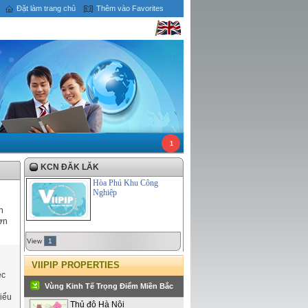
Đặt làm trang chủ
Thêm vào Favorites
1
KCN ĐĂK LĂK
Hòa Phú Khu Công
Nghiệp
h
ơn
View
1
VIIPIP PROPERTIES
ệc
Vùng Kinh Tế Trọng Điểm Miền Bắc
hiểu
Thủ đô Hà Nội