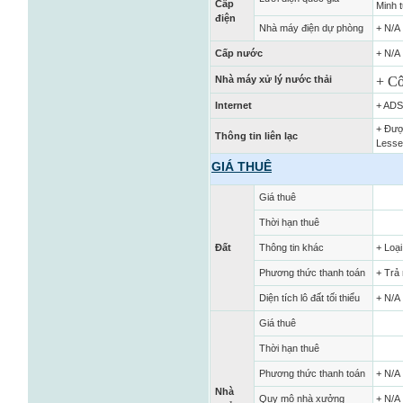
Cấp
Minh 
điện
Nhà máy điện dự phòng
+ N/A
Cấp nước
+ N/A
Nhà máy xử lý nước thải
+ Cô
Internet
+ ADS
+ Đượ
Thông tin liên lạc
Lesse
GIÁ THUÊ
Giá thuê
Thời hạn thuê
Đất
Thông tin khác
+ Loại
Phương thức thanh toán
+ Trả 
Diện tích lô đất tối thiểu
+ N/A
Giá thuê
Thời hạn thuê
Phương thức thanh toán
+ N/A
Nhà
Quy mô nhà xưởng
+ N/A