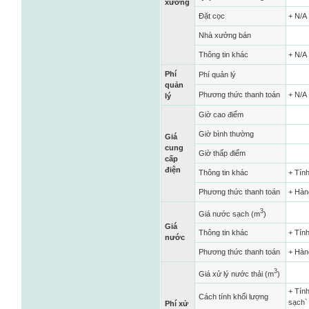
xưởng
Đặt cọc
+ N/A
Nhà xưởng bán
Thông tin khác
+ N/A
Phí
Phí quản lý
quản
Phương thức thanh toán
+ N/A
lý
Giờ cao điểm
Giờ bình thường
Giá
cung
Giờ thấp điểm
cấp
điện
Thông tin khác
+ Tính
Phương thức thanh toán
+ Hàn
3
Giá nước sạch (m
)
Giá
Thông tin khác
+ Tín
nước
Phương thức thanh toán
+ Hàn
3
Giá xử lý nước thải (m
)
+ Tín
Cách tính khối lượng
sạch`
Phí xử