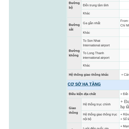
Đường
Đến trung tâm tỉnh
bộ
Khác
From 
Ga gần nhất
Đường
Chí M
sắt
Khác
To Son Nhat
International airport
Đường
To Long Thanh
không
international airport
Khác
Hệ thống giao thông khác
+ Cản
CƠ SỞ HẠ TẦNG
Điều kiện địa chất
+ Đất
+ Đa
Hệ thống trục chính
hạ t
Giao
thông
Hệ thống giao thông trục
+ Rộn
nội bộ
+ Số l
+ Mạn
Lưới điện quốc gia