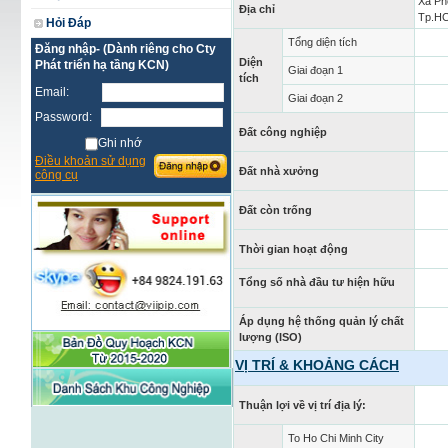
Xã Ph
Địa chỉ
Tp.H
Hỏi Đáp
Tổng diện tích
Đăng nhập- (Dành riêng cho Cty
Diện
Phát triển hạ tầng KCN)
Giai đoạn 1
tích
Email:
Giai đoạn 2
Password:
Đất công nghiệp
Ghi nhớ
Điều khoản sử dụng
Đất nhà xưởng
công cụ
Đất còn trống
Thời gian hoạt động
Tổng số nhà đầu tư hiện hữu
Áp dụng hệ thống quản lý chất
lượng (ISO)
VỊ TRÍ & KHOẢNG CÁCH
Thuận lợi về vị trí địa lý:
To Ho Chi Minh City