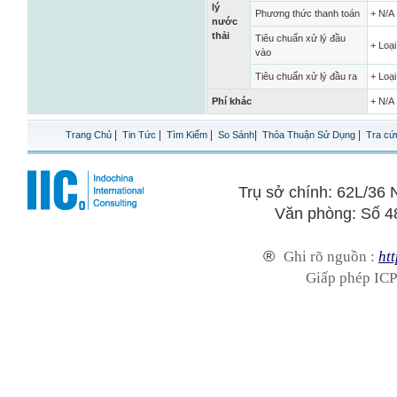
lý
Phương thức thanh toán
+ N/A
nước
thải
Tiêu chuẩn xử lý đầu
+ Loại
vào
Tiêu chuẩn xử lý đầu ra
+ Loại
Phí khác
+ N/A
|
|
|
|
|
Trang Chủ
Tin Tức
Tìm Kiếm
So Sánh
Thỏa Thuận Sử Dụng
Tra cứ
Trụ sở chính: 62L/3
Văn phòng: Số 4
®
Ghi rõ nguồn :
htt
Giấp phép ICP