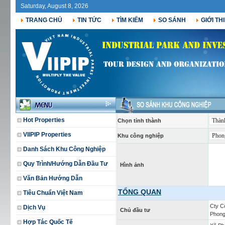
Saturday, August 8, 2026
TRANG CHỦ
TIN TỨC
TÌM KIẾM
SO SÁNH
GIỚI TH
Hot Properties
Chọn tỉnh thành
VIIPIP Properties
Khu công nghiệp
Danh Sách Khu Công Nghiệp
Quy Trình/Hướng Dẫn Đầu Tư
Hình ảnh
Văn Bản Hướng Dẫn
TỔNG QUAN
Tiêu Chuẩn Việt Nam
Cty C
Dịch Vụ
Chủ đầu tư
Phong
Hợp Tác Quốc Tế