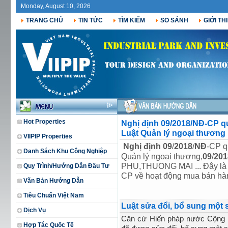
Monday, August 10, 2026
TRANG CHỦ
TIN TỨC
TÌM KIẾM
SO SÁNH
GIỚI TH
Hot Properties
Nghị định 09/2018/NĐ-CP qu
Luật Quản lý ngoại thương
VIIPIP Properties
Nghị định
09
/
2018
/
NĐ
-CP q
Danh Sách Khu Công Nghiệp
Quản lý ngoại thương,
09
/
201
PHU,THUONG MAI ... Đây là 
Quy Trình/Hướng Dẫn Đầu Tư
CP về hoạt động mua bán hàn
Văn Bản Hướng Dẫn
Tiêu Chuẩn Việt Nam
Luật sửa đổi, bổ sung một 
Dịch Vụ
Căn cứ Hiến pháp nước Cộng 
Hợp Tác Quốc Tế