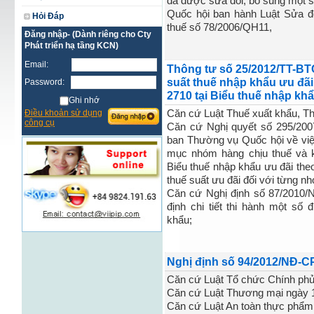
đã được sửa đổi, bổ sung một s
Quốc hội ban hành Luật Sửa đổ
Hỏi Đáp
thuế số 78/2006/QH11,
Đăng nhập- (Dành riêng cho Cty
Phát triển hạ tầng KCN)
Email:
Thông tư số 25/2012/TT-BT
suất thuế nhập khẩu ưu đãi
Password:
2710 tại Biểu thuế nhập kh
Ghi nhớ
Điều khoản sử dụng
Căn cứ Luật Thuế xuất khẩu, T
công cụ
Căn cứ Nghị quyết số 295/20
ban Thường vụ Quốc hội về việ
mục nhóm hàng chịu thuế và k
Biểu thuế nhập khẩu ưu đãi th
thuế suất ưu đãi đối với từng n
Căn cứ Nghị định số 87/2010/
định chi tiết thi hành một số
khẩu;
Nghị định số 94/2012/NĐ-CP
Căn cứ Luật Tổ chức Chính phủ
Căn cứ Luật Thương mại ngày 1
Căn cứ Luật An toàn thực phẩm