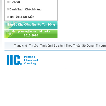
Dịch Vụ
Danh Sách Khách Hàng
Tin Tức & Sự Kiện
Bản Đồ Khu Công Nghiệp Tân Đông
Map planned industrial parks
Hiệp A
2015-2020
Trang chủ
|
Tin tức
|
Tìm kiếm
|
So sánh
|
Thỏa Thuận Sử Dụng
|
Tra cứu