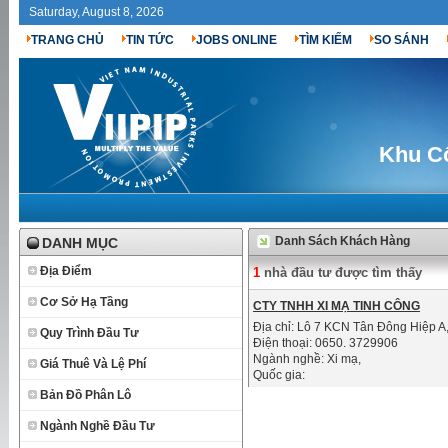
Saturday, August 8, 2026
TRANG CHỦ
TIN TỨC
JOBS ONLINE
TÌM KIẾM
SO SÁNH
Khu C
Danh Sách Khách Hàng
DANH MỤC
Địa Điểm
1
nhà đầu tư được tìm thấy
Cơ Sở Hạ Tầng
CTY TNHH XI MẠ TINH CÔNG
Địa chỉ: Lô 7 KCN Tân Đông Hiệp A
Quy Trình Đầu Tư
Điện thoại: 0650. 3729906
Ngành nghề:
Xi mạ
,
Giá Thuê Và Lệ Phí
Quốc gia:
Bản Đồ Phân Lô
Ngành Nghề Đầu Tư