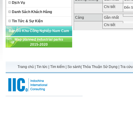
Dịch Vụ
Chi tiết
Đến S
Danh Sách Khách Hàng
Cảng
Gần nhất
Tin Tức & Sự Kiện
Chi tiết
Bản Đồ Khu Công Nghiệp Nam Cam
Map planned industrial parks
Ranh
2015-2020
Trang chủ
|
Tin tức
|
Tìm kiếm
|
So sánh
|
Thỏa Thuận Sử Dụng
|
Tra cứu