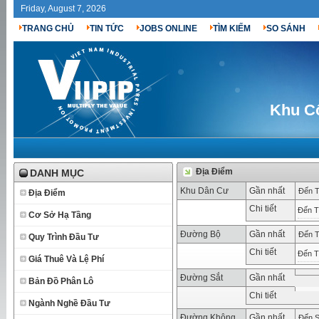
Friday, August 7, 2026
TRANG CHỦ
TIN TỨC
JOBS ONLINE
TÌM KIẾM
SO SÁNH
Khu C
Địa Điểm
DANH MỤC
Khu Dân Cư
Gần nhất
Đến T
Địa Điểm
Chi tiết
Đến T
Cơ Sở Hạ Tầng
Đường Bộ
Gần nhất
Đến T
Quy Trình Đầu Tư
Chi tiết
Đến T
Giá Thuê Và Lệ Phí
Đường Sắt
Gần nhất
Bản Đồ Phân Lô
Chi tiết
Ngành Nghề Đầu Tư
Đường Không
Gần nhất
Đến S