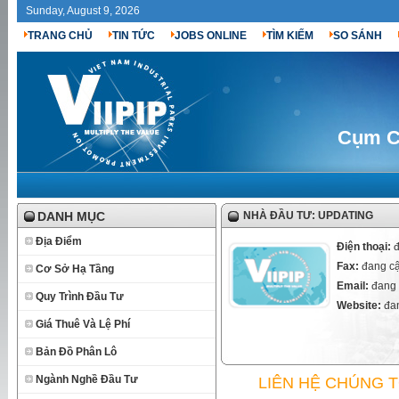
Sunday, August 9, 2026
TRANG CHỦ
TIN TỨC
JOBS ONLINE
TÌM KIẾM
SO SÁNH
Cụm C
DANH MỤC
NHÀ ĐẦU TƯ: UPDATING
Địa Điểm
Điện thoại:
đ
Fax:
đang cậ
Cơ Sở Hạ Tầng
Email:
đang 
Quy Trình Đầu Tư
Website:
đan
Giá Thuê Và Lệ Phí
Bản Đồ Phân Lô
Ngành Nghề Đầu Tư
LIÊN HỆ CHÚNG 