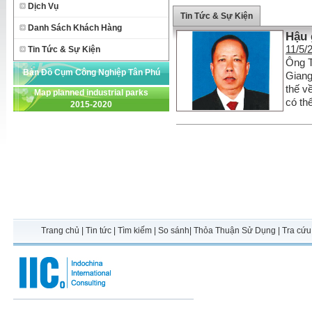
Dịch Vụ
Tin Tức & Sự Kiện
Danh Sách Khách Hàng
Hậu 
11/5/
Tin Tức & Sự Kiện
Ông T
Bản Đồ Cụm Công Nghiệp Tân Phú
Giang
thế v
Map planned industrial parks
Thạnh
có th
2015-2020
Trang chủ
|
Tin tức
|
Tìm kiếm
|
So sánh
|
Thỏa Thuận Sử Dụng
|
Tra cứu