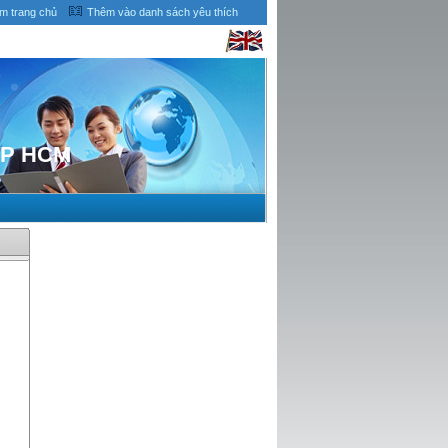
àm trang chủ
Thêm vào danh sách yêu thích
TP HCM