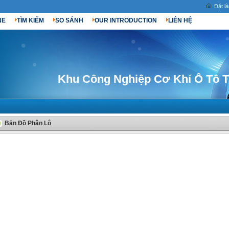
Đặt l
NE
TÌM KIẾM
SO SÁNH
OUR INTRODUCTION
LIÊN HỆ
Khu Công Nghiệp Cơ Khí Ô Tô 
Bản Đồ Phân Lô