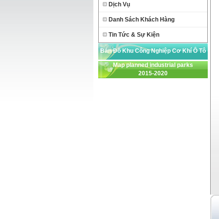
Dịch Vụ
Danh Sách Khách Hàng
Tin Tức & Sự Kiện
Bản Đồ Khu Công Nghiệp Cơ Khí Ô Tô
Map planned industrial parks
TP HCM
2015-2020