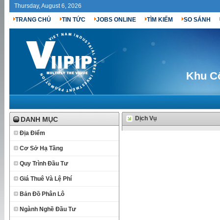
Thursday, August 6, 2026
TRANG CHỦ
TIN TỨC
JOBS ONLINE
TÌM KIẾM
SO SÁNH
Khu C
Dịch Vụ
DANH MỤC
Địa Điểm
Cơ Sở Hạ Tầng
Quy Trình Đầu Tư
Giá Thuê Và Lệ Phí
Bản Đồ Phân Lô
Ngành Nghề Đầu Tư