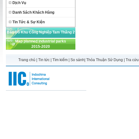
Dịch Vụ
Danh Sách Khách Hàng
Tin Tức & Sự Kiện
Bản Đồ Khu Công Nghiệp Tam Thăng 2
Map planned industrial parks
2015-2020
Trang chủ
|
Tin tức
|
Tìm kiếm
|
So sánh
|
Thỏa Thuận Sử Dụng
|
Tra cứu