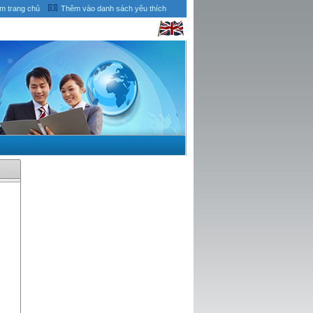
àm trang chủ
Thêm vào danh sách yêu thích