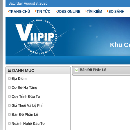
Saturday, August 8, 2026
TRANG CHỦ
TIN TỨC
JOBS ONLINE
TÌM KIẾM
SO SÁNH
Khu C
Bản Đồ Phân Lô
DANH MỤC
Địa Điểm
Cơ Sở Hạ Tầng
Quy Trình Đầu Tư
Giá Thuê Và Lệ Phí
Bản Đồ Phân Lô
Ngành Nghề Đầu Tư