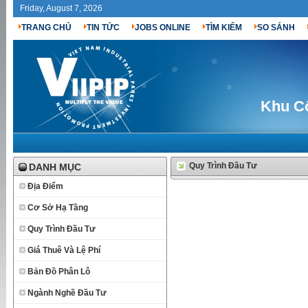
Friday, August 7, 2026
TRANG CHỦ
TIN TỨC
JOBS ONLINE
TÌM KIẾM
SO SÁNH
Khu C
Quy Trình Đầu Tư
DANH MỤC
Địa Điểm
Cơ Sở Hạ Tầng
Quy Trình Đầu Tư
Giá Thuê Và Lệ Phí
Bản Đồ Phân Lô
Ngành Nghề Đầu Tư