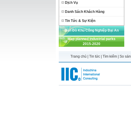
Dịch Vụ
Danh Sách Khách Hàng
Tin Tức & Sự Kiện
Bản Đồ Khu Công Nghiệp Đại An
Map planned industrial parks
2015-2020
Trang chủ
|
Tin tức
|
Tìm kiếm
|
So sán