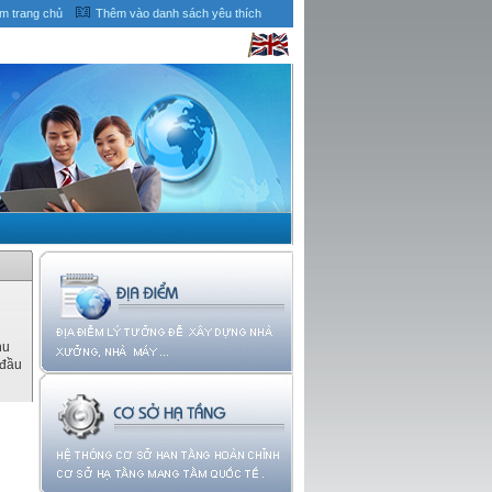
àm trang chủ
Thêm vào danh sách yêu thích
hu
 đầu