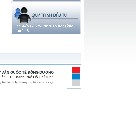
Ư VẤN QUỐC TẾ ĐÔNG DƯƠNG
uận 10 - Thành Phố Hồ Chí Minh
hát hành lại thông tin từ website này.