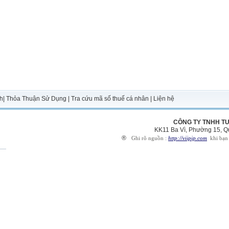
h
|
Thỏa Thuận Sử Dụng
|
Tra cứu mã số thuế cá nhân
|
Liện hệ
CÔNG TY TNHH T
KK11 Ba Vì, Phường 15, Q
®
Ghi rõ nguồn :
http://viipip.com
khi bạn p