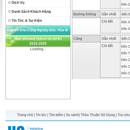
Dịch Vụ
Đến G
Danh Sách Khách Hàng
Đường Không
Gần nhất
Đến S
Tin Tức & Sự Kiện
Chi tiết
Đến S
Đến S
Bản Đồ Khu Công Nghiệp Đức Hòa III -
Map planned industrial parks
Cảng
Gần nhất
RESCO
Đến C
2015-2020
Chi tiết
Đến C
Loading...
Đến T
Đến C
Đến C
Đến C
Trang chủ
|
Tin tức
|
Tìm kiếm
|
So sánh
|
Thỏa Thuận Sử Dụng
|
Tra cứu