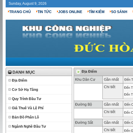
Sunday, August 9, 2026
TRANG CHỦ
TIN TỨC
JOBS ONLINE
TÌM KIẾM
SO SÁNH
Địa Điểm
DANH MỤC
Khu Dân Cư
Gần nhất
Đến T
Địa Điểm
Chi tiết
Đến T
Cơ Sở Hạ Tầng
Đến T
Quy Trình Đầu Tư
Đường Bộ
Gần nhất
Đến C
Giá Thuê Và Lệ Phí
Chi tiết
Đến C
Bản Đồ Phân Lô
Đường Sắt
Gần nhất
Đến G
Ngành Nghề Đầu Tư
Chi tiết
Đến G