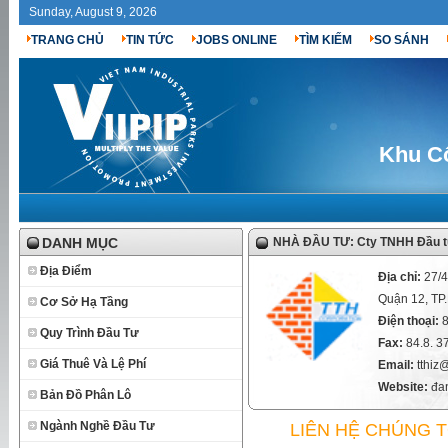
Sunday, August 9, 2026
TRANG CHỦ
TIN TỨC
JOBS ONLINE
TÌM KIẾM
SO SÁNH
Khu Cô
DANH MỤC
NHÀ ĐẦU TƯ: Cty TNHH Đầu t
Địa Điểm
Địa chỉ:
27/
Quận 12, T
Cơ Sở Hạ Tầng
Điện thoại:
Quy Trình Đầu Tư
Fax:
84.8. 
Giá Thuê Và Lệ Phí
Email:
tthiz
Website:
đan
Bản Đồ Phân Lô
Ngành Nghề Đầu Tư
LIÊN HỆ CHÚNG 