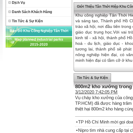
Dịch Vụ
Giới Thiệu Tân Thới Hiệp Khu Cô
Danh Sách Khách Hàng
Khu công nghiệp Tân Thới Hi
và sáng tạo, Thành phố Hồ Ch
Tin Tức & Sự Kiện
trào xã hội, nơi đầu tiên tro
Bản Đồ Khu Công Nghiệp Tân Thới
giáo dục trung học.Với vai tr
kinh tế - xã hội, thành phố Hồ
Map planned industrial parks
Hiệp
hoá - du lịch, giáo dục - kh
2015-2020
tương lai, thành phố sẽ phá
nông nghiệp hiện đại, có văn
minh hiện đại có tầm cỡ ở kh
Tin Tức & Sự Kiện
800m2 kho xưởng trong K
3/12/2020 7:42:05 PM
Vụ cháy kho xưởng của công t
TP.HCM) đã được hàng trăm c
thiệt hại 800m2 kho hàng cùng
TP Hồ Chí Minh mời gọi doa
Nipro tìm nhà cung cấp tại 