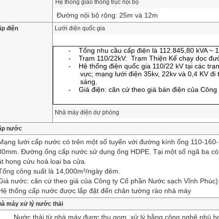
Hệ thống giao thông trục nội bộ
Đường nội bộ rộng: 25m và 12m
p điện
Lưới điện quốc gia
-
Tổng nhu cầu cấp điện là 112.845,80 kVA ~ 
-
Trạm 110/22kV: Trạm Thiện Kế chạy dọc đư
-
Hệ thống điện quốc gia 110/22 kV tại các t
vực; mạng lưới điện 35kv, 22kv và 0,4 KV đi
sáng.
-
Giá điện: căn cứ theo giá bán điện của Công
Nhà máy điện dự phòng
ấp nước
Mạng lưới cấp nước có trên một số tuyến với đường kính ống 110-160-
80mm. Đường ống cấp nước sử dụng ống HDPE. Tại một số ngã ba có
ặt họng cứu hoả loại ba cửa.
 Tổng công suất là 14,000m³/ngày đêm.
Giá nước: căn cứ theo giá của Công ty Cổ phần Nước sạch Vĩnh Phúc)
 Hệ thống cấp nước được lắp đặt đến chân tường rào nhà máy
à máy xử lý nước thải
Nước thải từ nhà máy được thu gom, xử lý bằng công nghệ phù h