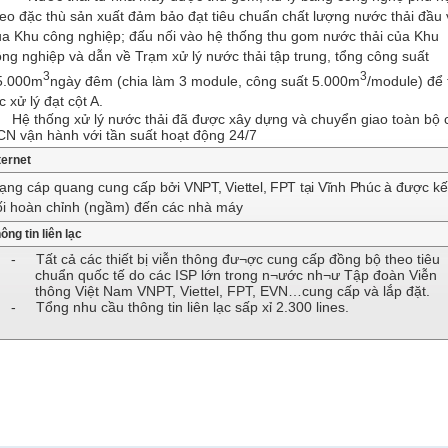
heo đặc thù sản xuất đảm bảo đạt tiêu chuẩn chất lượng nước thải đầu
ủa Khu công nghiệp; đấu nối vào hệ thống thu gom nước thải của Khu
ng nghiệp và dẫn về Trạm xử lý nước thải tập trung, tổng công suất
3
3
5.000m
ngày đêm (chia làm 3 module, công suất 5.000m
/module) để 
c xử lý đạt cột A.
 Hệ thống xử lý nước thải đã được xây dựng và chuyển giao toàn bộ 
CN vận hành với tần suất hoạt động 24/7
ternet
ạng cáp quang cung cấp bởi
VNPT, Viettel, FPT tại Vĩnh Phúc
à được kế
ối hoàn chỉnh (ngầm) đến các nhà máy
ông tin liên lạc
- Tất cả các thiết bị viễn thông đư¬ợc cung cấp đồng bộ theo tiêu
chuẩn quốc tế do các ISP lớn trong n¬ước nh¬ư Tập đoàn Viễn
thông Việt Nam VNPT, Viettel, FPT, EVN…cung cấp và lắp đặt.
-
Tổng nhu cầu thông tin liên lạc sấp xỉ 2.300 lines.