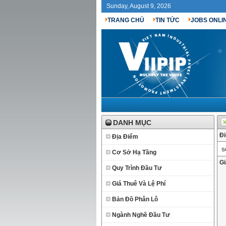
Sunday, August 9, 2026
TRANG CHỦ
TIN TỨC
JOBS ONLI
DANH MỤC
Đi
Địa Điểm
so
Cơ Sở Hạ Tầng
Gi
Quy Trình Đầu Tư
Giá Thuê Và Lệ Phí
Bản Đồ Phân Lô
Ngành Nghề Đầu Tư