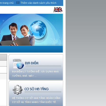
àm trang chủ
Thêm vào danh sách yêu thích
g