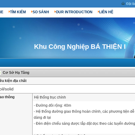
Đặt l
NE
TÌM KIẾM
SO SÁNH
OUR INTRODUCTION
LIÊN HỆ
Khu Công Nghiệp BÁ THIỆN I
Cơ Sở Hạ Tầng
ều kiện địa chất
il/solid
ao thông
Hệ thống trục chính
-
Đường đôi rộng: 40m
-
Hệ thống đường giao thông hoàn chỉnh, các phương tiện dễ
dàng đi lại
- Đèn điện chiếu sáng được lắp đặt dọc theo các tuyến đườn