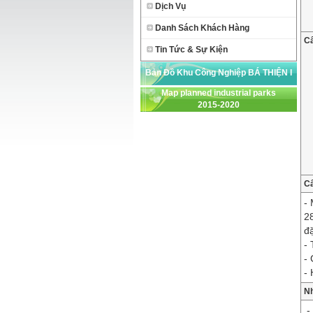
Dịch Vụ
Danh Sách Khách Hàng
Cấ
Tin Tức & Sự Kiện
Bản Đồ Khu Công Nghiệp BÁ THIỆN I
Map planned industrial parks
2015-2020
C
-
2
đ
-
-
-
Nh
-