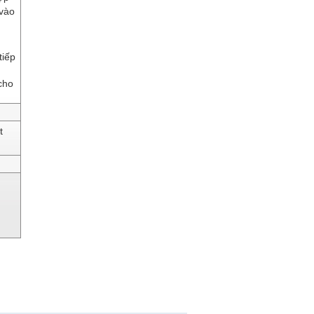
 vào
tiếp
cho
t