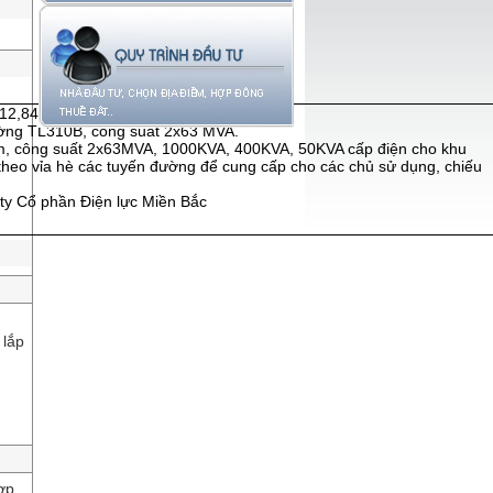
112,84 MVA.
ờng TL310B, công suất 2x63 MVA.
rạm, công suất 2x63MVA, 1000KVA, 400KVA, 50KVA cấp điện cho khu
 theo vỉa hè các tuyến đường để cung cấp cho các chủ sử dụng, chiếu
 ty Cổ phần Điện lực Miền Bắc
 lắp
ợp