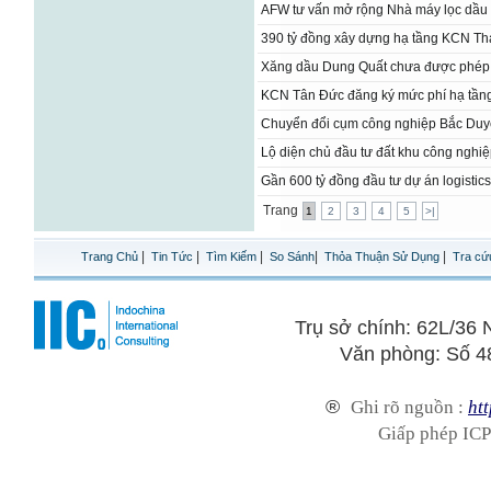
AFW tư vấn mở rộng Nhà máy lọc dầu
390 tỷ đồng xây dựng hạ tầng KCN Tha
Xăng dầu Dung Quất chưa được phép
​KCN Tân Đức đăng ký mức phí hạ tần
Chuyển đổi cụm công nghiệp Bắc Duy
Lộ diện chủ đầu tư đất khu công nghi
Gần 600 tỷ đồng đầu tư dự án logistic
Trang
1
2
3
4
5
>|
|
|
|
|
|
Trang Chủ
Tin Tức
Tìm Kiếm
So Sánh
Thỏa Thuận Sử Dụng
Tra cứ
Trụ sở chính: 62L/3
Văn phòng: Số 4
®
Ghi rõ nguồn :
htt
Giấp phép ICP