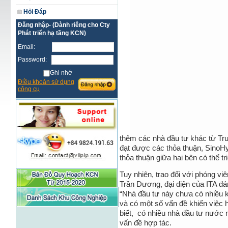
Hỏi Đáp
Đăng nhập- (Dành riêng cho Cty
Phát triển hạ tầng KCN)
Email:
Password:
Ghi nhớ
Điều khoản sử dụng
công cụ
thêm các nhà đầu tư khác từ Tr
đạt được các thỏa thuận, SinoHy
thỏa thuận giữa hai bên có thể t
Tuy nhiên, trao đổi với phóng vi
Trần Dương, đại diện của ITA đ
“Nhà đầu tư này chưa có nhiều k
và có một số vấn đề khiến việc 
biết, có nhiều nhà đầu tư nước 
vấn đề hợp tác.