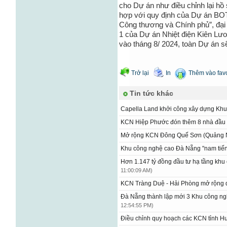
cho Dự án như điều chỉnh lại hồ
hợp với quy định của Dự án BOT
Công thương và Chính phủ”, đại 
1 của Dự án Nhiệt điện Kiên Lư
vào tháng 8/ 2024, toàn Dự án 
Trở lại
In
Thêm vào favo
Tin tức khác
Capella Land khởi công xây dựng Kh
KCN Hiệp Phước đón thêm 8 nhà đầu
Mở rộng KCN Đông Quế Sơn (Quảng
Khu công nghệ cao Đà Nẵng "nam tiến"
Hơn 1.147 tỷ đồng đầu tư hạ tầng kh
11:00:09 AM)
KCN Tràng Duệ - Hải Phòng mở rộng
Đà Nẵng thành lập mới 3 Khu công n
12:54:55 PM)
Điều chỉnh quy hoạch các KCN tỉnh 