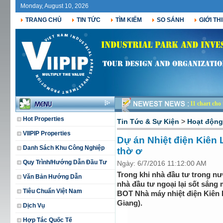
Monday, August 10, 2026
TRANG CHỦ
TIN TỨC
TÌM KIẾM
SO SÁNH
GIỚI TH
11 chart ch
Hot Properties
Tin Tức & Sự Kiện
>
Hoạt độn
VIIPIP Properties
Dự án Nhiệt điện Kiên 
Danh Sách Khu Công Nghiệp
thờ ơ
Quy Trình/Hướng Dẫn Đầu Tư
Ngày: 6/7/2016 11:12:00 AM
Trong khi nhà đầu tư trong nư
Văn Bản Hướng Dẫn
nhà đầu tư ngoại lại sốt sắng
Tiêu Chuẩn Việt Nam
BOT Nhà máy nhiệt điện Kiên 
Giang).
Dịch Vụ
Hợp Tác Quốc Tế