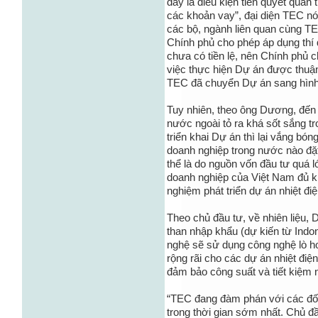
đây là điều kiện tiên quyết quan
các khoản vay”, đại diện TEC nói
các bộ, ngành liên quan cùng T
Chính phủ cho phép áp dụng th
chưa có tiền lệ, nên Chính phủ
việc thực hiện Dự án được thuận
TEC đã chuyển Dự án sang hình
Tuy nhiên, theo ông Dương, đến 
nước ngoài tỏ ra khá sốt sắng t
triển khai Dự án thì lại vắng bó
doanh nghiệp trong nước nào đặt
thể là do nguồn vốn đầu tư quá 
doanh nghiệp của Việt Nam đủ k
nghiệm phát triển dự án nhiệt đi
Theo chủ đầu tư, về nhiên liệu,
than nhập khẩu (dự kiến từ Indon
nghệ sẽ sử dụng công nghệ lò hơ
rộng rãi cho các dự án nhiệt điện
đảm bảo công suất và tiết kiệm n
“TEC đang đàm phán với các đối
trong thời gian sớm nhất. Chủ đ