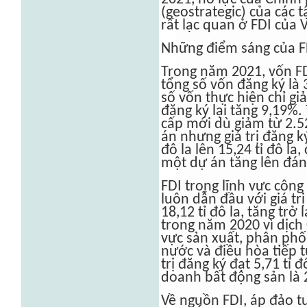
(geostrategic) của các 
rất lạc quan ở FDI của
Những điểm sáng của 
Trong năm 2021, vốn FDI
tổng số vốn đăng ký là 
số vốn thực hiện chỉ g
đăng ký lại tăng 9,19%.
cấp mới dù giảm từ 2.5
án nhưng giá trị đăng k
đô la lên 15,24 tỉ đô la,
một dự án tăng lên đán
FDI trong lĩnh vực công
luôn dẫn đầu với giá tr
18,12 tỉ đô la, tăng tr
trong năm 2020 vì dịch 
vực sản xuất, phân phối
nước và điều hòa tiếp 
trị đăng ký đạt 5,71 tỉ 
doanh bất động sản là 2,
Về nguồn FDI, áp đảo t