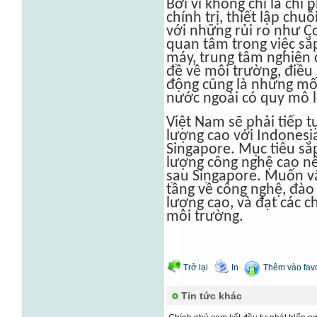
Bởi vì không chỉ là chi 
chính trị, thiết lập chu
với những rủi ro như C
quan tâm trong việc sắp
máy, trung tâm nghiên 
đề về môi trường, điều 
động cũng là những mố
nước ngoài có quy mô l
Việt Nam sẽ phải tiếp t
lượng cao với Indonesia
Singapore. Mục tiêu sắ
lượng công nghệ cao nên
sau Singapore. Muốn vậy
tầng về công nghệ, đào
lượng cao, và đạt các 
môi trường.
Trở lại
In
Thêm vào favo
Tin tức khác