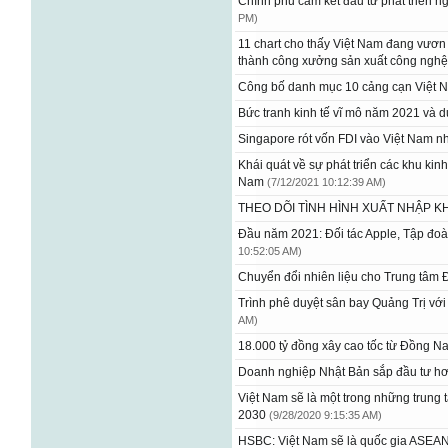
Chính phủ cam kết đầu tư phát triển 
PM)
11 chart cho thấy Việt Nam đang vươn m
thành công xưởng sản xuất công nghệ 
Công bố danh mục 10 cảng cạn Việt
Bức tranh kinh tế vĩ mô năm 2021 và
Singapore rót vốn FDI vào Việt Nam n
Khái quát về sự phát triển các khu kinh 
Nam
(7/12/2021 10:12:39 AM)
THEO DÕI TÌNH HÌNH XUẤT NHẬP 
Đầu năm 2021: Đối tác Apple, Tập đo
10:52:05 AM)
Chuyển đổi nhiên liệu cho Trung tâm
Trình phê duyệt sân bay Quảng Trị vớ
AM)
18.000 tỷ đồng xây cao tốc từ Đồng N
Doanh nghiệp Nhật Bản sắp đầu tư hơ
Việt Nam sẽ là một trong những trung 
2030
(9/28/2020 9:15:35 AM)
HSBC: Việt Nam sẽ là quốc gia ASEAN