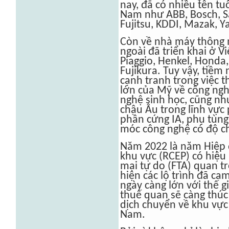
nay, đã có nhiều tên tu
Nam như ABB, Bosch, S
Fujitsu, KDDI, Mazak, 
Còn về nhà máy thông 
ngoài đã triển khai ở V
Piaggio, Henkel, Honda,
Fujikura. Tuy vậy, tiềm
cạnh tranh trong việc 
lớn của Mỹ về công ngh
nghệ sinh học, cũng nh
châu Âu trong lĩnh vực 
phần cứng IA, phụ tùng 
móc công nghệ có độ ch
Năm 2022 là năm Hiệp đ
khu vực (RCEP) có hiệu 
mại tự do (FTA) quan tr
hiện các lộ trình đã ca
ngày càng lớn với thế g
thuế quan sẽ càng thúc
dịch chuyển về khu vực
Nam.