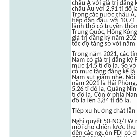
châu Á với giá trị đăng k
châu Âu với 2,91 tỉ đô l
Trong các nước châu Á,
tiếp dẫn đầu, với 10,71
lãnh thổ có truyền thố
Trung Quốc, Hồng Kông 
giá trị đăng ký năm 202
tốc độ tăng so với năm
Trong năm 2021, các tỉ
Nam có giá trị đăng ký
mức 14,5 tỉ đô la. So vớ
có mức tăng đáng kể là 
Nam sụt giảm nhẹ. Nổi b
năm 2021 là Hải Phòng, 
5,26 tỉ đô la, Quảng Ni
tỉ đô la. Còn ở phía Nam
đô la lên 3,84 tỉ đô la.
Tiếp xu hướng chất lẫn
Nghị quyết 50-NQ/TW 
mới cho chiến lược thu
đến các nguồn FDI có c