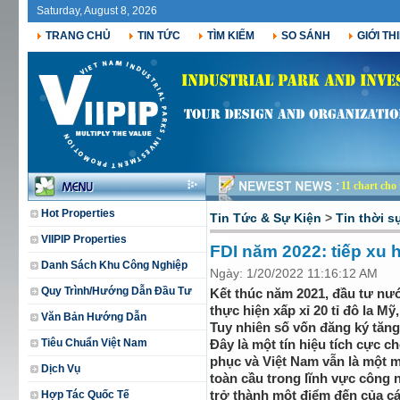
Saturday, August 8, 2026
TRANG CHỦ
TIN TỨC
TÌM KIẾM
SO SÁNH
GIỚI TH
11 chart cho
Hot Properties
Tin Tức & Sự Kiện
>
Tin thời s
VIIPIP Properties
FDI năm 2022: tiếp xu
Danh Sách Khu Công Nghiệp
Ngày: 1/20/2022 11:16:12 AM
Quy Trình/Hướng Dẫn Đầu Tư
Kết thúc năm 2021, đầu tư nướ
thực hiện xấp xỉ 20 tỉ đô la M
Văn Bản Hướng Dẫn
Tuy nhiên số vốn đăng ký tăng 9,
Tiêu Chuẩn Việt Nam
Đây là một tín hiệu tích cực ch
phục và Việt Nam vẫn là một mắ
Dịch Vụ
toàn cầu trong lĩnh vực công 
Hợp Tác Quốc Tế
trở thành một điểm đến của c