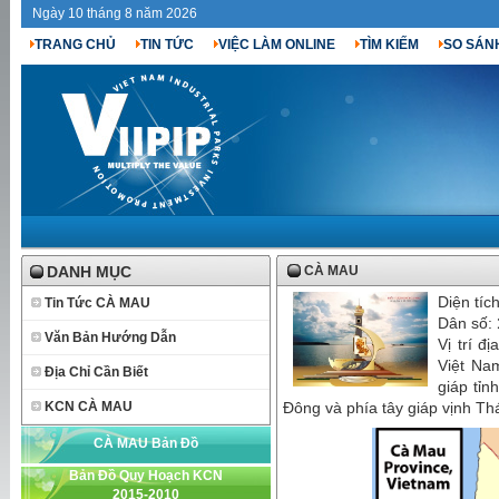
Ngày 10 tháng 8 năm 2026
TRANG CHỦ
TIN TỨC
VIỆC LÀM ONLINE
TÌM KIẾM
SO SÁN
DANH MỤC
CÀ MAU
Diện tíc
Tin Tức CÀ MAU
Dân số:
Văn Bản Hướng Dẫn
Vị trí đ
Việt Na
Địa Chỉ Cần Biết
giáp tỉn
KCN CÀ MAU
Đông và phía tây giáp vịnh Th
CÀ MAU Bản Đồ
Bản Đồ Quy Hoạch KCN
2015-2010