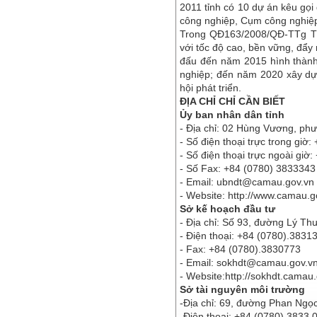
2011 tỉnh có 10 dự án kêu gọi 
công nghiệp, Cụm công nghiệp,
Trong QĐ163/2008/QĐ-TTg Tỉn
với tốc độ cao, bền vững, đẩy
đấu đến năm 2015 hình thành 
nghiệp; đến năm 2020 xây dựn
hội phát triển.
ĐỊA CHỈ CHỈ CẦN BIẾT
Ủy ban nhân dân tỉnh
- Địa chỉ: 02 Hùng Vương, ph
- Số điện thoại trực trong gi
- Số điện thoại trực ngoài giờ
- Số Fax: +84 (0780) 383334
- Email:
ubndt@camau.gov.vn
- Website: http://www.camau.g
Sở kế hoạch đầu tư
- Địa chỉ: Số 93, đường Lý T
- Điện thoại: +84 (0780).3831
- Fax: +84 (0780).3830773
- Email:
sokhdt@camau.gov.v
- Website:http://sokhdt.camau.
Sở tài nguyên môi trường
-Địa chỉ: 69, đường Phan Ngọ
-Điện thoại: +84 (0780) 3833 