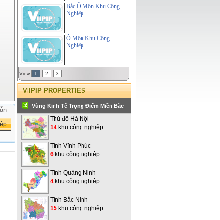
Bắc Ô Môn Khu Công
Nghiệp
Ô Môn Khu Công
Nghiệp
View
1
2
3
VIIPIP PROPERTIES
Vùng Kinh Tế Trọng Điểm Miền Bắc
ẫn
Thủ đô Hà Nội
14
khu công nghiệp
Tỉnh Vĩnh Phúc
6
khu công nghiệp
Tỉnh Quảng Ninh
4
khu công nghiệp
Tỉnh Bắc Ninh
15
khu công nghiệp