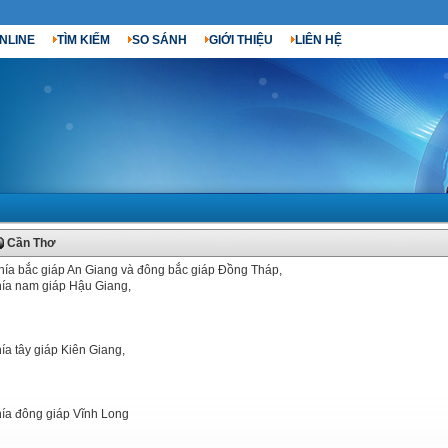
NLINE
TÌM KIẾM
SO SÁNH
GIỚI THIỆU
LIÊN HỆ
Cần Thơ
ía bắc giáp An Giang và đông bắc giáp Đồng Tháp,
ía nam giáp Hậu Giang,
ía tây giáp Kiên Giang,
ía đông giáp Vĩnh Long