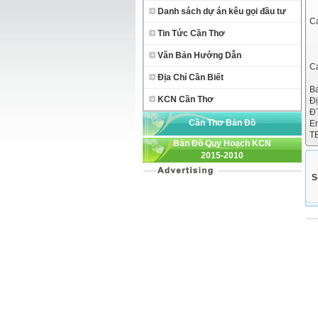
Danh sách dự án kêu gọi đầu tư
C
Tin Tức Cần Thơ
Văn Bản Hướng Dẫn
C
Địa Chỉ Cần Biết
B
KCN Cần Thơ
Đị
ĐT
Cần Thơ Bản Đồ
E
T
Bản Đồ Quy Hoạch KCN
2015-2010
S