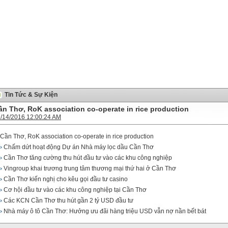
Tin Tức & Sự Kiện
ần Thơ, RoK association co-operate in rice production
/14/2016 12:00:24 AM
Cần Thơ, RoK association co-operate in rice production
Chấm dứt hoạt động Dự án Nhà máy lọc dầu Cần Thơ
Cần Thơ tăng cường thu hút đầu tư vào các khu công nghiệp
Vingroup khai trương trung tâm thương mại thứ hai ở Cần Thơ
Cần Thơ kiến nghị cho kêu gọi đầu tư casino
Cơ hội đầu tư vào các khu công nghiệp tại Cần Thơ
Các KCN Cần Thơ thu hút gần 2 tỷ USD đầu tư
Nhà máy ô tô Cần Thơ: Hưởng ưu đãi hàng triệu USD vẫn nợ nần bết bát