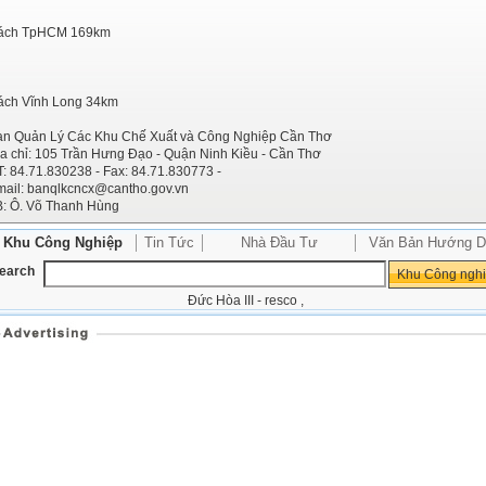
ách TpHCM 169km
ách Vĩnh Long 34km
an Quản Lý Các Khu Chế Xuất và Công Nghiệp Cần Thơ
a chỉ: 105 Trần Hưng Đạo - Quận Ninh Kiều - Cần Thơ
: 84.71.830238 - Fax: 84.71.830773 -
mail:
banqlkcncx@cantho.gov.vn
B: Ô. Võ Thanh Hùng
Khu Công Nghiệp
Tin Tức
Nhà Đầu Tư
Văn Bản Hướng D
earch
Đức Hòa III - resco
,