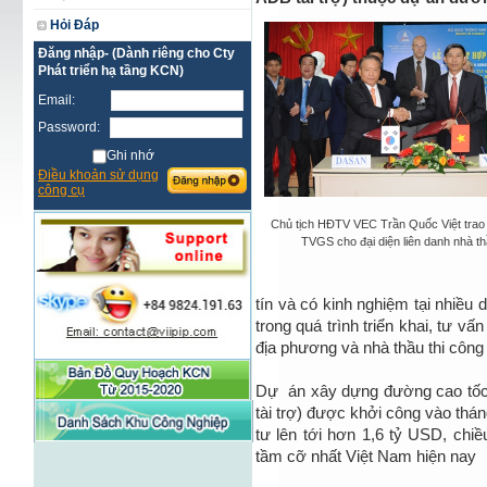
Hỏi Đáp
Đăng nhập- (Dành riêng cho Cty
Phát triển hạ tầng KCN)
Email:
Password:
Ghi nhớ
Điều khoản sử dụng
công cụ
Chủ tịch HĐTV VEC Trần Quốc Việt trao 
TVGS cho đại diện liên danh nhà t
tín và có kinh nghiệm tại nhiều 
trong quá trình triển khai, tư vấ
địa phương và nhà thầu thi công
Dự án xây dựng đường cao tốc
tài trợ) được khởi công vào thá
tư lên tới hơn 1,6 tỷ USD, chi
tầm cỡ nhất Việt Nam hiện nay