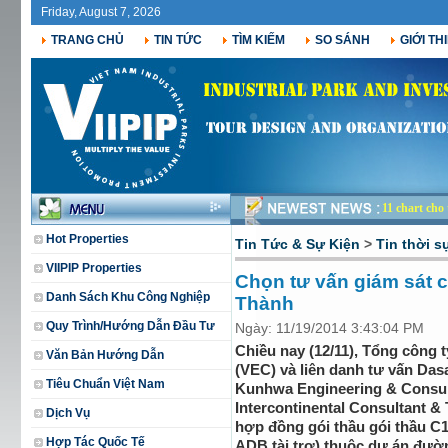
Friday, August 7, 2026
TRANG CHỦ
TIN TỨC
TÌM KIẾM
SO SÁNH
GIỚI TH
11 chart ch
Hot Properties
Tin Tức & Sự Kiện
>
Tin thời s
VIIPIP Properties
Chọn tư vấn giám sát 
Danh Sách Khu Công Nghiệp
Thành
Quy Trình/Hướng Dẫn Đầu Tư
Ngày: 11/19/2014 3:43:04 PM
Chiều nay (12/11), Tổng công 
Văn Bản Hướng Dẫn
(VEC) và liên danh tư vấn Das
Tiêu Chuẩn Việt Nam
Kunhwa Engineering & Consult
Intercontinental Consultant & 
Dịch Vụ
hợp đồng gói thầu gói thầu C1
Hợp Tác Quốc Tế
ADB tài trợ) thuộc dự án đườ