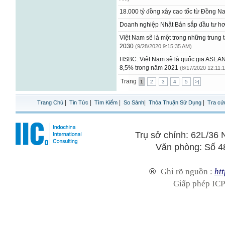
18.000 tỷ đồng xây cao tốc từ Đồng N
Doanh nghiệp Nhật Bản sắp đầu tư hơ
Việt Nam sẽ là một trong những trung 
2030
(9/28/2020 9:15:35 AM)
HSBC: Việt Nam sẽ là quốc gia ASEAN
8,5% trong năm 2021
(8/17/2020 12:11:
Trang
1
2
3
4
5
>|
|
|
|
|
|
Trang Chủ
Tin Tức
Tìm Kiếm
So Sánh
Thỏa Thuận Sử Dụng
Tra cứ
Trụ sở chính: 62L/3
Văn phòng: Số 4
®
Ghi rõ nguồn :
htt
Giấp phép ICP