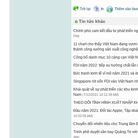
Trở lại
In
Thêm vào favo
Tin tức khác
Chính phủ cam kết đầu tư phát triển 
PM)
11 chart cho thấy Việt Nam đang vươn m
thành công xưởng sản xuất công nghệ 
Công bố danh mục 10 cảng cạn Việt
FDI năm 2022: tiếp xu hướng chất lẫ
Bức tranh kinh tế vĩ mô năm 2021 và
Singapore rót vốn FDI vào Việt Nam n
Khái quát về sự phát triển các khu kinh 
Nam
(7/12/2021 10:12:39 AM)
THEO DÕI TÌNH HÌNH XUẤT NHẬP 
Đầu năm 2021: Đối tác Apple, Tập đo
10:52:05 AM)
Chuyển đổi nhiên liệu cho Trung tâm
Trình phê duyệt sân bay Quảng Trị vớ
AM)