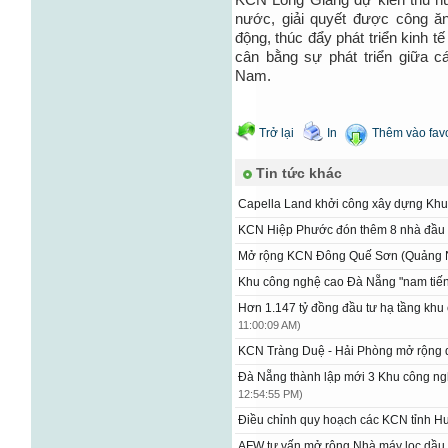
nước, giải quyết được công ă
động, thúc đẩy phát triển kinh t
cân bằng sự phát triển giữa cá
Nam.
Trở lại
In
Thêm vào favo
Tin tức khác
Capella Land khởi công xây dựng Kh
KCN Hiệp Phước đón thêm 8 nhà đầu
Mở rộng KCN Đông Quế Sơn (Quảng
Khu công nghệ cao Đà Nẵng "nam tiến"
Hơn 1.147 tỷ đồng đầu tư hạ tầng kh
11:00:09 AM)
KCN Tràng Duệ - Hải Phòng mở rộng
Đà Nẵng thành lập mới 3 Khu công n
12:54:55 PM)
Điều chỉnh quy hoạch các KCN tỉnh 
AFW tư vấn mở rộng Nhà máy lọc dầu