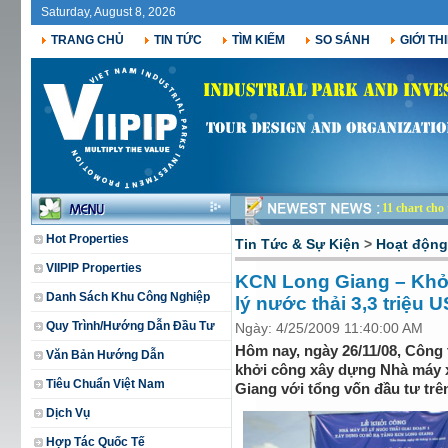
Saturday, August 8, 2026
TRANG CHỦ
TIN TỨC
TÌM KIẾM
SO SÁNH
GIỚI TH
11 chart ch
Hot Properties
Tin Tức & Sự Kiện
>
Hoạt độn
VIIPIP Properties
KCN Long Giang – Khở
Danh Sách Khu Công Nghiệp
lý nước thải 3,3 triệu 
Quy Trình/Hướng Dẫn Đầu Tư
Ngày: 4/25/2009 11:40:00 AM
Hôm nay, ngày 26/11/08, Công 
Văn Bản Hướng Dẫn
khởi công xây dựng Nhà máy x
Tiêu Chuẩn Việt Nam
Giang với tổng vốn đầu tư trên
Dịch Vụ
Hợp Tác Quốc Tế