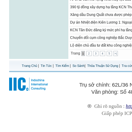
390 tỷ đồng xây dựng hạ tầng KCN Tha
Xăng dầu Dung Quất chưa được phép
Dự án Nhiệt điện Kiên Lương 1: Ngoại 
​KCN Tân Đức đăng ký mức phí hạ tần
Chuyển đổi cụm công nghiệp Bắc Duy
Lộ diện chủ đầu tư đất khu công nghi
Trang
1
2
3
4
5
>|
|
|
|
|
|
Trang Chủ
Tin Tức
Tìm Kiếm
So Sánh
Thỏa Thuận Sử Dụng
Tra cứ
Trụ sở chính: 62L/3
Văn phòng: Số 4
®
Ghi rõ nguồn :
htt
Giấp phép ICP