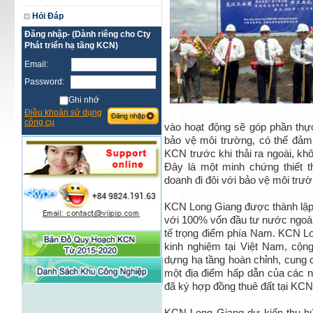
Hỏi Đáp
Đăng nhập- (Dành riêng cho Cty
Phát triển hạ tầng KCN)
Email:
Password:
Ghi nhớ
Điều khoản sử dụng
công cụ
vào hoạt động sẽ góp phần thực 
bảo vệ môi trường, có thể đảm
KCN trước khi thải ra ngoài, kh
Đây là một minh chứng thiết t
doanh đi đôi với bảo vệ môi tr
KCN Long Giang được thành lập 
với 100% vốn đầu tư nước ngoài, 
tế trọng điểm phía Nam. KCN Lo
kinh nghiệm tại Việt Nam, cộng 
dựng hạ tầng hoàn chỉnh, cung cấ
một địa điểm hấp dẫn của các n
đã ký hợp đồng thuê đất tại KCN
KCN Long Giang dự kiến thu hú