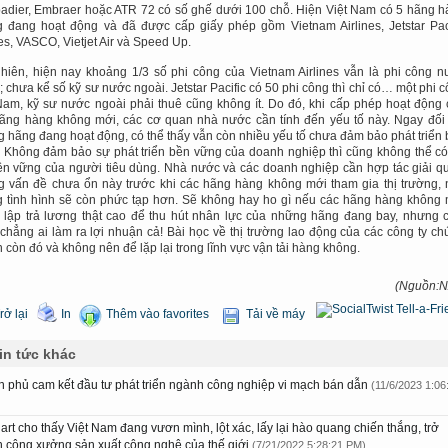
dier, Embraer hoặc ATR 72 có số ghế dưới 100 chỗ. Hiện Việt Nam có 5 hãng 
 đang hoạt động và đã được cấp giấy phép gồm Vietnam Airlines, Jetstar Pac
nes, VASCO, Vietjet Air và Speed Up.
hiên, hiện nay khoảng 1/3 số phi công của Vietnam Airlines vẫn là phi công 
; chưa kể số kỹ sư nước ngoài. Jetstar Pacific có 50 phi công thì chỉ có… một phi 
Nam, kỹ sư nước ngoài phải thuê cũng không ít. Do đó, khi cấp phép hoạt động
ãng hàng không mới, các cơ quan nhà nước cần tính đến yếu tố này. Ngay đối
 hãng đang hoạt động, có thể thấy vẫn còn nhiều yếu tố chưa đảm bảo phát triển
 Không đảm bảo sự phát triển bền vững của doanh nghiệp thì cũng không thể có
ền vững của người tiêu dùng. Nhà nước và các doanh nghiệp cần hợp tác giải q
 vấn đề chưa ổn này trước khi các hãng hàng không mới tham gia thị trường,
 tình hình sẽ còn phức tạp hơn. Sẽ không hay ho gì nếu các hãng hàng không
 lập trả lương thật cao để thu hút nhân lực của những hãng đang bay, nhưng 
chẳng ai làm ra lợi nhuận cả! Bài học về thị trường lao động của các công ty c
 còn đó và không nên để lặp lại trong lĩnh vực vận tải hàng không.
(Nguồn:N
rở lại
In
Thêm vào favorites
Tải về máy
in tức khác
h phủ cam kết đầu tư phát triển ngành công nghiệp vi mạch bán dẫn
(11/6/2023 1:06
art cho thấy Việt Nam đang vươn mình, lột xác, lấy lại hào quang chiến thắng, trở
h công xưởng sản xuất công nghệ của thế giới
(7/21/2022 5:28:21 PM)