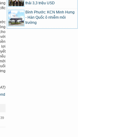
thải 3,3 triệu USD
hàng
ific
Bình Phước: KCN Minh Hưng
- Hàn Quốc ô nhiễm môi
nước
trường
công
 cho
 với
 bền
 lợi
uyết
 nếu
 mới
cuối
hứng
AT)
:39