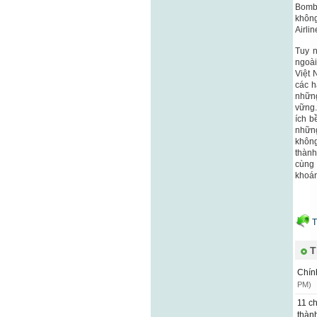
Bomba
không
Airli
Tuy n
ngoài
Việt 
các h
những
vững.
ích b
những
không
thành
cùng 
khoán
T
T
Chín
PM)
11 ch
thàn