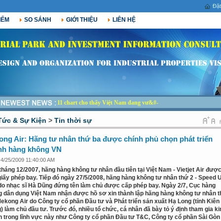
Đặt
IẾM
SO SÁNH
GIỚI THIỆU
LIÊN HỆ
11 chart cho thấy Việt Nam đang vươn m-
Tức & Sự Kiện
>
Tin thời sự
ng Air: Hãng tư nhân thứ ba được chính phủ chọn phát triển
nh hàng không VN
 4/25/2009 11:40:00 AM
tháng 12/2007, hãng hàng không tư nhân đầu tiên tại Việt Nam - Vietjet Air đượ
giấy phép bay. Tiếp đó ngày 27/5/2008, hãng hàng không tư nhân thứ 2 - Speed 
 do nhạc sĩ Hà Dũng đứng tên làm chủ được cấp phép bay. Ngày 2/7, Cục hàng
 dân dụng Việt Nam nhận được hồ sơ xin thành lập hãng hàng không tư nhân 
Mekong Air do Công ty cổ phần Đầu tư và Phát triển sản xuất Hạ Long (tỉnh Kiên
) làm chủ đầu tư. Trước đó, nhiều tổ chức, cá nhân đã bày tỏ ý định tham gia ki
 trong lĩnh vực này như Công ty cổ phần Đầu tư T&C, Công ty cổ phần Sài Gòn