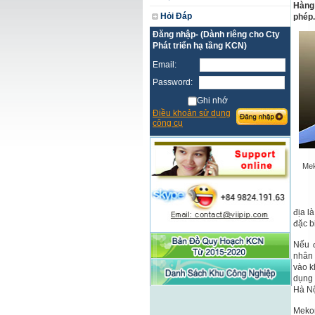
Hàng 
Hỏi Đáp
phép.
Đăng nhập- (Dành riêng cho Cty
Phát triển hạ tầng KCN)
Email:
Password:
Ghi nhớ
Điều khoản sử dụng
công cụ
Mek
địa l
đặc b
Nếu đ
nhân 
vào k
dụng 
Hà Nộ
Meko