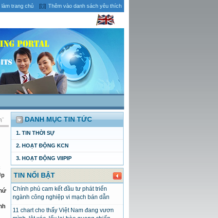
 làm trang chủ
Thêm vào danh sách yêu thích
DANH MỤC TIN TỨC
1. TIN THỜI SỰ
2. HOẠT ĐỘNG KCN
3. HOẠT ĐỘNG VIIPIP
c
TIN NỔI BẬT
Up
Chính phủ cam kết đầu tư phát triển
thứ
ngành công nghiệp vi mạch bán dẫn
nh
11 chart cho thấy Việt Nam đang vươn