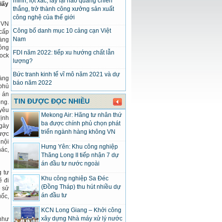
mình, lột xác, lấy lại hào quang chiến
iấy
thắng, trở thành công xưởng sản xuất
công nghệ của thế giới
 VN
Công bố danh mục 10 cảng cạn Việt
 cấp
Nam
àng
ông
FDI năm 2022: tiếp xu hướng chất lẫn
ock
lượng?
Bức tranh kinh tế vĩ mô năm 2021 và dự
àng
báo năm 2022
phủ
ề án
TIN ĐƯỢC ĐỌC NHIỀU
ng.
 yêu
Mekong Air: Hãng tư nhân thứ
định
ba được chính phủ chọn phát
gày
triển ngành hàng không VN
được
 nội
Hưng Yên: Khu công nghiệp
hác,
Thăng Long II tiếp nhận 7 dự
án đầu tư nước ngoài
 tư
Khu công nghiệp Sa Đéc
ẽ đi
(Đồng Tháp) thu hút nhiều dự
ẽ sử
án đầu tư
uốc,
KCN Long Giang – Khởi công
xây dựng Nhà máy xử lý nước
như