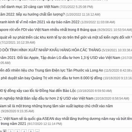
 bố danh mục 10 cảng cạn Việt Nam
(7/21/2022 5:25:08 PM)
năm 2022: tiếp xu hướng chất lẫn lượng?
(1/20/2022 11:16:12 AM)
tranh kinh tế vĩ mô năm 2021 và dự báo năm 2022
(1/20/2022 11:03:08 AM)
apore rót vốn FDI vào Việt Nam nhiều nhất trong 8 tháng qua
(8/29/2021 10:53:54 AM
quát về sự phát triển các khu kinh tế tự do trên thế giới và một số kiến nghị đối với 
m
(7/12/2021 10:12:39 AM)
O DÕI TÌNH HÌNH XUẤT NHẬP KHẨU HÀNG HÓA CÁC THÁNG
(5/19/2021 10:33:38
năm 2021: Đối tác Apple, Tập đoàn LG đầu tư hơn 1,3 tỷ USD vào Việt Nam
(2/17/2
:05 AM)
ển đổi nhiên liệu cho Trung tâm Điện lực Tân Phước và Long An
(11/5/2020 8:42:08
h phê duyệt sân bay Quảng Trị với mức đầu tư hơn 8.000 tỷ đồng
(10/18/2020 9:13:16
00 tỷ đồng xây cao tốc từ Đồng Nai đến Bảo Lộc
(10/18/2020 8:59:50 AM)
h nghiệp Nhật Bản sắp đầu tư hơn 2 tỷ USD vào Việt Nam
(10/18/2020 8:58:54 AM)
 Nam sẽ là một trong những trung tâm sản xuất laptop chủ chốt vào năm
0
(9/28/2020 9:15:35 AM)
: Việt Nam sẽ là quốc gia ASEAN duy nhất tăng trưởng dương năm nay và bứt lên
 trong năm 2021
(8/17/2020 12:11:14 PM)
ng
1
2
3
4
5
>|