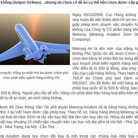
không (Saigon Airlines)…nhưng do chưa có đề án cụ thể nên chưa được cấp g
Ngày 05/10/2008, Cục Hàng không
vừa hoàn tất việc thẩm định hồ sơ xin
giấy phép kinh doanh vận chuyển h
không của Công ty Cổ phần hàng kh
Mekong (Mekong Aviation Joint St
Company).
Mekong Air là tên mới của Hãng h
không Phú Quốc Air đã được Chính 
chọn làm hãng tư nhân thứ ba trong đ
quy hoạch phát triển ngành hàng khô
Vốn điều lệ là 200 tỷ đồng, đáp ứng
ong Air: Hãng tư nhân thứ ba được chính phủ
cầu của Luật Hàng không. Theo Nghị 
chọn phát triển ngành hàng không VN.
76/CP do Chính phủ ban hành n
9/5/2007, vốn tối thiểu để một hãng 
phép bay quốc tế là 500 tỷ đồng, bay
à 200 tỷ đồng. Ngoài yêu cầu về vốn, hãng còn phải đảm bảo hàng loạt điều kiện k
iệt là về an toàn, an ninh hàng không.
ược Bộ Giao thông Vận Tải phê duyệt Mekong Aviation sẽ là hãng hàng không
thứ 3 tại Việt Nam được cấp phép bay. Theo hồ sơ, hãng hàng không Mekong s
hai thác từ năm 2010 và lấy sân bay Nội Bài làm sân bay căn cứ. Hãng dự kiến s
đội bay khoảng 10 chiếc vận chuyển trên các trục nội địa gồm là Hà Nội - Phú Q
i - Nha Trang, Hà Nội - Cần Thơ...
ng Aviation đang lựa chọn đội bay là một trong các chủng loại máy bay 