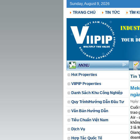
Sunday, August 9, 2026
TRANG CHỦ
TIN TỨC
TÌM K
Hot Properties
Tin 
VIIPIP Properties
Meko
Danh Sách Khu Công Nghiệp
ngà
Ngày:
Quy Trình/Hướng Dẫn Đầu Tư
Cuối 
Văn Bản Hướng Dẫn
trao 
Air -
Tiêu Chuẩn Việt Nam
không
3 là 
Dịch Vụ
Giang
doanh
Hợp Tác Quốc Tế