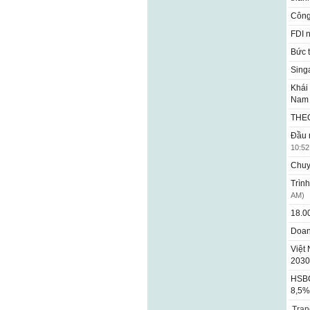
Công
FDI 
Bức 
Sing
Khái 
Na
THE
Đầu 
10:52
Chuy
Trìn
AM)
18.0
Doan
Việt
203
HSBC
8,5%
Tra