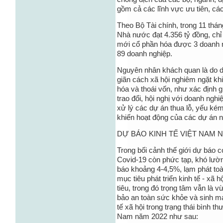
gồm cả các lĩnh vực ưu tiên, các
Theo Bộ Tài chính, trong 11 thá
Nhà nước đạt 4.356 tỷ đồng, chỉ
mới cổ phần hóa được 3 doanh n
89 doanh nghiệp.
Nguyên nhân khách quan là do dị
giãn cách xã hội nghiêm ngặt kh
hóa và thoái vốn, như xác định gi
trao đổi, hội nghị với doanh nghi
xử lý các dự án thua lỗ, yếu ké
khiến hoạt động của các dự án 
DỰ BÁO KINH TẾ VIỆT NAM N
Trong bối cảnh thế giới dự báo có
Covid-19 còn phức tạp, khó lườ
báo khoảng 4-4,5%, lạm phát toà
mục tiêu phát triển kinh tế - xã
tiêu, trong đó trọng tâm vẫn là 
bảo an toàn sức khỏe và sinh mạ
tế xã hội trong trạng thái bình t
Nam năm 2022 như sau: