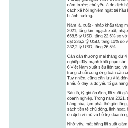
năm trước; chủ yếu là do dịch b
cách xã hội nghiêm ngặt tại hầu 
bị ảnh hưởng.
Năm là, xuất - nhập khẩu tăng 
2021, tổng kim ngạch xuất, nhập
668,5 tỷ USD, tăng 22,6% so vớ
đạt 336,3 tỷ USD, tăng 19% so 
332,2 tỷ USD, tăng 26,5%.
Cán cân thương mại thặng dư 4 
nghiệp đẩy mạnh khôi phục sản 
6 Việt Nam xuất siêu liên tục, và
trong chuỗi cung ứng toàn cầu 
Tuy nhiên, cũng cần lưu ý là đó
khẩu ở đây là do yếu tố giá hàng
Sáu là, tỷ giá ổn định, lãi suất 
doanh nghiệp. Trong năm 2021, t
hàng hóa, lạm phát thế giới tăn
sách tiền tệ chủ động, linh hoạt
ổn định vĩ mô và hỗ trợ doanh ng
Nhờ vậy, mặt bằng lãi suất giảm