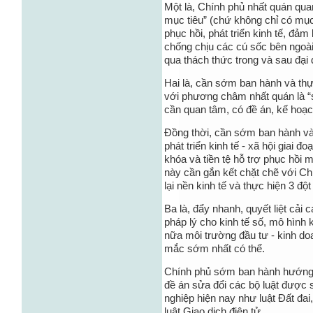
Một là, Chính phủ nhất quán qua
mục tiêu” (chứ không chỉ có mụ
phục hồi, phát triển kinh tế, đảm
chống chịu các cú sốc bên ngoài
qua thách thức trong và sau đại 
Hai là, cần sớm ban hành và thự
với phương châm nhất quán là “s
cần quan tâm, có đề án, kế hoạc
Đồng thời, cần sớm ban hành và 
phát triển kinh tế - xã hội giai 
khóa và tiền tệ hỗ trợ phục hồi
này cần gắn kết chặt chẽ với Ch
lại nền kinh tế và thực hiện 3 độ
Ba là, đẩy nhanh, quyết liệt cải
pháp lý cho kinh tế số, mô hình 
nữa môi trường đầu tư - kinh do
mắc sớm nhất có thể.
Chính phủ sớm ban hành hướng d
đề án sửa đổi các bộ luật được
nghiệp hiện nay như luật Đất đai
luật Giao dịch điện tử…