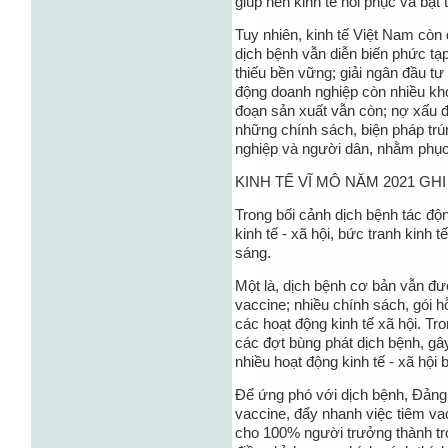
giúp nền kinh tế hồi phục và bậ
Tuy nhiên, kinh tế Việt Nam còn
dịch bệnh vẫn diễn biến phức tạ
thiếu bền vững; giải ngân đầu t
động doanh nghiệp còn nhiều khó
đoạn sản xuất vẫn còn; nợ xấu đ
những chính sách, biện pháp trú
nghiệp và người dân, nhằm phục h
KINH TẾ VĨ MÔ NĂM 2021 GH
Trong bối cảnh dịch bệnh tác độ
kinh tế - xã hội, bức tranh kinh
sáng.
Một là, dịch bệnh cơ bản vẫn đượ
vaccine; nhiều chính sách, gói h
các hoạt động kinh tế xã hội. T
các đợt bùng phát dịch bệnh, gây
nhiều hoạt động kinh tế - xã hội 
Để ứng phó với dịch bệnh, Đản
vaccine, đẩy nhanh việc tiêm va
cho 100% người trưởng thành t