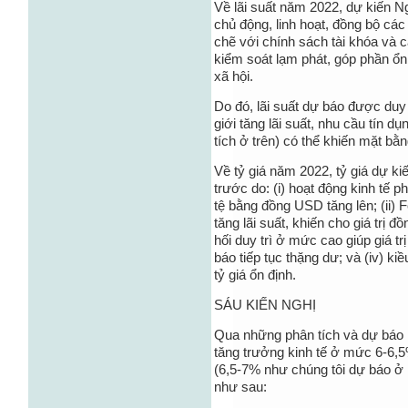
Về lãi suất năm 2022, dự kiến N
chủ động, linh hoạt, đồng bộ các
chẽ với chính sách tài khóa và 
kiểm soát lạm phát, góp phần ổn đ
xã hội.
Do đó, lãi suất dự báo được duy
giới tăng lãi suất, nhu cầu tín d
tích ở trên) có thể khiến mặt bằn
Về tỷ giá năm 2022, tỷ giá dự k
trước do: (i) hoạt động kinh tế p
tệ bằng đồng USD tăng lên; (ii) 
tăng lãi suất, khiến cho giá trị đ
hối duy trì ở mức cao giúp giá t
báo tiếp tục thặng dư; và (iv) ki
tỷ giá ổn định.
SÁU KIẾN NGHỊ
Qua những phân tích và dự báo n
tăng trưởng kinh tế ở mức 6-6,
(6,5-7% như chúng tôi dự báo ở k
như sau: