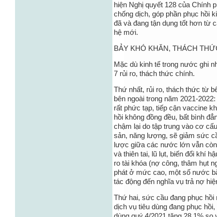
hiện Nghị quyết 128 của Chính p
chống dịch, góp phần phục hồi ki
đã và đang tận dụng tốt hơn từ 
hệ mới.
BẢY KHÓ KHĂN, THÁCH THỨ
Mặc dù kinh tế trong nước ghi n
7 rủi ro, thách thức chính.
Thứ nhất, rủi ro, thách thức từ b
bên ngoài trong năm 2021-2022: (
rất phức tạp, tiếp cận vaccine k
hồi không đồng đều, bất bình đẳn
chậm lại do tập trung vào cơ cấu 
sản, năng lượng, sẽ giảm sức cầu
lược giữa các nước lớn vẫn còn ph
và thiên tai, lũ lụt, biến đổi khí
ro tài khóa (nợ công, thâm hụt n
phát ở mức cao, một số nước bắt 
tác động đến nghĩa vụ trả nợ hiện
Thứ hai, sức cầu đang phục hồi
dịch vụ tiêu dùng đang phục hồi,
dùng quý 4/2021 tăng 28,1% so 