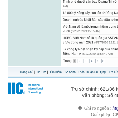
Trình phê duyệt sân bay Quảng Trị vớ
AM)
18.000 tỷ đồng xây cao tốc từ Đồng N
Doanh nghiệp Nhật Bản sắp đầu tư hơ
Việt Nam sẽ là một trong những trung 
2030
(9/28/2020 9:15:35 AM)
HSBC: Việt Nam sẽ là quốc gia ASEAN
8,5% trong năm 2021
(8/17/2020 12:11:
87 công ty Nhật nhận trợ cấp của chín
Đông Nam Á
(8/17/2020 11:56:49 AM)
Trang
1
2
3
4
5
>|
|
|
|
|
|
Trang Chủ
Tin Tức
Tìm Kiếm
So Sánh
Thỏa Thuận Sử Dụng
Tra cứ
Trụ sở chính: 62L/3
Văn phòng: Số 4
®
Ghi rõ nguồn :
htt
Giấp phép ICP