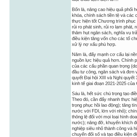
Bốn là, nâng cao hiệu quả phối h
khóa, chính sách tiền tệ và các 
thực hiện tốt Chương trình phục hồ
rủi ro phát sinh, rủi ro lạm phát,
thâm hụt ngân sách, nghĩa vụ trả
điều kiện tăng vốn cho các tổ c
xử lý nợ xấu phù hợp.
Năm là, đẩy mạnh cơ cấu lại nề
nguồn lực hiệu quả hơn. Chính 
của các cấu phần quan trọng (do
đầu tư công, ngân sách và đơn 
quyết Đại hội XIII và Nghị quyế
kinh tế giai đoạn 2021-2025 của
Sáu là, hết sức chú trọng tạo điề
Theo đó, cần đẩy nhanh thực hiệ
trọng phục hồi lao động); tăng tí
nước với FDI, lớn với nhỏ); chí
thông lệ đối với mọi loại hình 
nước); nâng đỡ, khuyến khích đ
nghiệp siêu nhỏ thành công và hi
chuyển đổi số và tạo điều kiện 