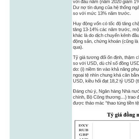
với đầu năm (năm 2020 giảm 1%),
Dư nợ tín dụng của hệ thống ng
so với mức 13% năm trước.
Huy động vốn có tốc độ tăng c
tăng 13-14% các năm trước, một 
khác là do dịch chuyển kênh đầu 
động sản, chứng khoán (cũng là 
qua).
Tỷ giá tương đối ổn định, thậm
so với USD, dù chỉ số đồng USD
do: (i) niềm tin vào khả năng phụ
ngoại tệ nhìn chung khá cân bằn
USD, kiều hối đạt 18,2 tỷ USD (
Đáng chú ý, Ngân hàng Nhà nướ
chính, Bộ Công thương…) trao đ
được tháo mác “thao túng tiền tệ