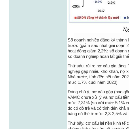
Số doanh nghiệp đăng ký thành
trước (giảm sâu nhất giai đoạn 2
hoạt động giảm 2,2%; số doanh 
số doanh nghiệp hoàn tất giải t
Thứ sáu, rủi ro nợ xấu gia tăng.
nghiệp gặp nhiều khó khăn, nợ 
Nhà nước, tính đến hết năm 2021
mức 1,7% cuối năm 2020).
Đáng chú ý, nợ xấu gộp (bao gồ
VAMC chưa xử lý và nợ xấu tiềm 
mức 7,31% (so với mức 5,1% cuố
do có độ trễ và có tính đến khả 
bảng có thể ở mức 2,3-2,5% và
Thứ bảy, cơ cấu lại nền kinh tế
chống dịch của các bộ, ngành, địa