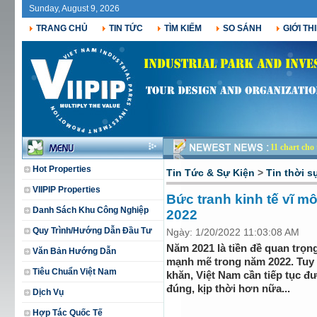
Sunday, August 9, 2026
TRANG CHỦ
TIN TỨC
TÌM KIẾM
SO SÁNH
GIỚI TH
11 chart cho
Hot Properties
Tin Tức & Sự Kiện
>
Tin thời s
VIIPIP Properties
Bức tranh kinh tế vĩ 
Danh Sách Khu Công Nghiệp
2022
Quy Trình/Hướng Dẫn Đầu Tư
Ngày: 1/20/2022 11:03:08 AM
Năm 2021 là tiền đề quan trọng
Văn Bản Hướng Dẫn
mạnh mẽ trong năm 2022. Tuy n
Tiêu Chuẩn Việt Nam
khăn, Việt Nam cần tiếp tục đ
đúng, kịp thời hơn nữa...
Dịch Vụ
Hợp Tác Quốc Tế