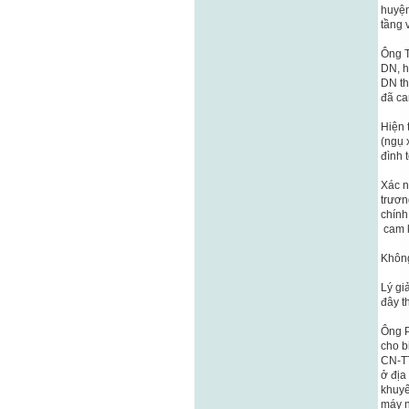
huyện
tầng 
Ông T
DN, h
DN th
đã ca
Hiện 
(ngụ 
đình 
Xác n
trươn
chính
cam k
Không
Lý gi
đây t
Ông 
cho b
CN-TT
ở địa
khuyế
máy n