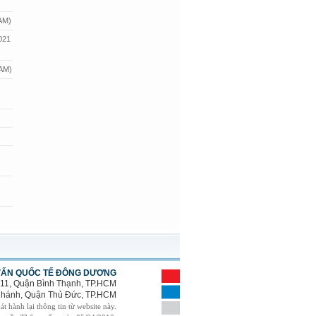
 AM)
021
 AM)
VẤN QUỐC TẾ ĐÔNG DƯƠNG
 11, Quận Bình Thạnh, TP.HCM
 Chánh, Quận Thủ Đức, TP.HCM
t hành lại thông tin từ website này.