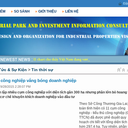
Đặt
IẾM
SO SÁNH
GIỚI THIỆU
LIÊN HỆ
11 chart cho thấy Việt Nam đang vươn m_
Tức & Sự Kiện
>
Tin thời sự
 công nghiệp vắng bóng doanh nghiệp
 9/28/2015 2:28:07 PM
 lập nhiều cụm công nghiệp với diện tích gần 300 ha nhưng phần lớn bỏ hoang 
 cơ chế khuyến khích doanh nghiệp vào đầu tư
Theo Sở Công Thương Gia Lai
toàn tỉnh hiện có 11 cụm công
nghiệp - tiểu thủ công nghiệp 
TTCN) đã được phê duyệt quy
hoạch chi tiết với tổng diện tích
hơn 297,4 ha. Tuy nhiên, phần 