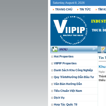
Saturday, August 8, 2026
TRANG CHỦ
TIN TỨC
TÌM K
Hot Properties
Tin 
VIIPIP Properties
Khu
Danh Sách Khu Công Nghiệp
Ngày:
Thành
Quy Trình/Hướng Dẫn Đầu Tư
thiếu
Văn Bản Hướng Dẫn
Tiêu Chuẩn Việt Nam
Dịch Vụ
Hợp Tác Quốc Tế