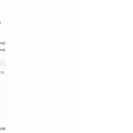
,
a
ng)
:39
)
Việt