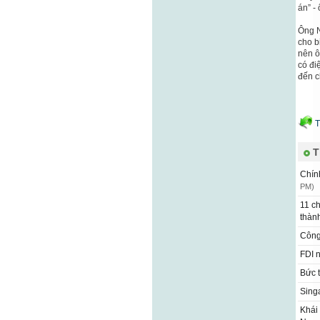
án” -
Ông N
cho b
nên ô
có đi
đến c
T
T
Chín
PM)
11 ch
thàn
Công
FDI 
Bức 
Sing
Khái 