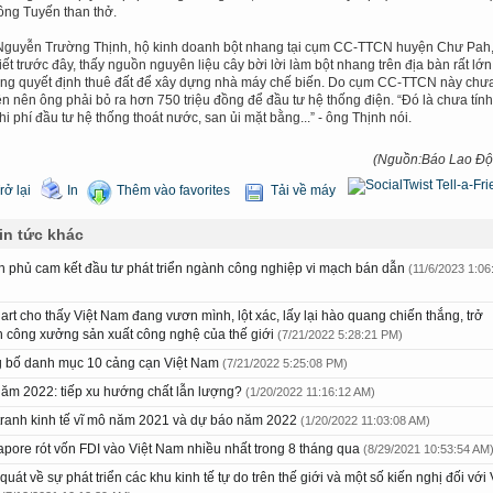
 ông Tuyến than thở.
guyễn Trường Thịnh, hộ kinh doanh bột nhang tại cụm CC-TTCN huyện Chư Pah
iết trước đây, thấy nguồn nguyên liệu cây bời lời làm bột nhang trên địa bàn rất lớn
ng quyết định thuê đất để xây dựng nhà máy chế biến. Do cụm CC-TTCN này chư
ện nên ông phải bỏ ra hơn 750 triệu đồng để đầu tư hệ thống điện. “Đó là chưa tính
hi phí đầu tư hệ thống thoát nước, san ủi mặt bằng...” - ông Thịnh nói.
(Nguồn:Báo Lao Độ
rở lại
In
Thêm vào favorites
Tải về máy
in tức khác
h phủ cam kết đầu tư phát triển ngành công nghiệp vi mạch bán dẫn
(11/6/2023 1:06
art cho thấy Việt Nam đang vươn mình, lột xác, lấy lại hào quang chiến thắng, trở
h công xưởng sản xuất công nghệ của thế giới
(7/21/2022 5:28:21 PM)
 bố danh mục 10 cảng cạn Việt Nam
(7/21/2022 5:25:08 PM)
năm 2022: tiếp xu hướng chất lẫn lượng?
(1/20/2022 11:16:12 AM)
tranh kinh tế vĩ mô năm 2021 và dự báo năm 2022
(1/20/2022 11:03:08 AM)
apore rót vốn FDI vào Việt Nam nhiều nhất trong 8 tháng qua
(8/29/2021 10:53:54 AM
quát về sự phát triển các khu kinh tế tự do trên thế giới và một số kiến nghị đối với 