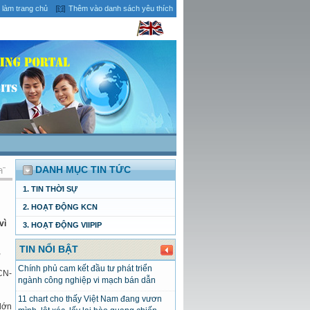
 làm trang chủ
Thêm vào danh sách yêu thích
DANH MỤC TIN TỨC
1. TIN THỜI SỰ
2. HOẠT ĐỘNG KCN
vì
3. HOẠT ĐỘNG VIIPIP
TIN NỔI BẬT
,
Chính phủ cam kết đầu tư phát triển
(CN-
ngành công nghiệp vi mạch bán dẫn
11 chart cho thấy Việt Nam đang vươn
lớn