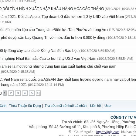
m
(7/12/2021 10:12:39 AM)
O DÕI TÌNH HÌNH XUẤT NHẬP KHẨU HÀNG HÓA CÁC THÁNG
(5/19/2021 10:33:38
năm 2021: Đối tác Apple, Tập đoàn LG đầu tư hơn 1,3 tỷ USD vào Việt Nam
(2/17/2
:05 AM)
ển đổi nhiên liệu cho Trung tâm Điện lực Tân Phước và Long An
(11/5/2020 8:42:08
h phê duyệt sân bay Quảng Trị với mức đầu tư hơn 8.000 tỷ đồng
(10/18/2020 9:13:16
00 tỷ đồng xây cao tốc từ Đồng Nai đến Bảo Lộc
(10/18/2020 8:59:50 AM)
h nghiệp Nhật Bản sắp đầu tư hơn 2 tỷ USD vào Việt Nam
(10/18/2020 8:58:54 AM)
 Nam sẽ là một trong những trung tâm sản xuất laptop chủ chốt vào năm
0
(9/28/2020 9:15:35 AM)
: Việt Nam sẽ là quốc gia ASEAN duy nhất tăng trưởng dương năm nay và bứt lên
 trong năm 2021
(8/17/2020 12:11:14 PM)
ng
1
2
3
4
5
>|
|
|
|
|
Sánh
Thỏa Thuận Sử Dụng
Tra cứu mã số thuế cá nhân
Liên hệ
User
CÔNG TY TƯ 
Trụ sở chính: 62L/36 Nguyên Hồng, Phường
Văn phòng: Số 48 Đường số 11, Khu phố 6, Phường Hiệp Bình
®
Ghi rõ nguồn :
http://viipip.com
khi bạn phá