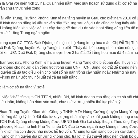
 Ia Grai với diện tích 15 ha. Qua nhiều năm, việc quy hoạch sử dụng đất, cơ sở hạ
vẫn chưa thực hiện xong.
ài Văn Trung, Trưởng Phòng Kinh tế hạ tầng huyện Ia Grai, cho biết năm 2010 có 
ộ kinh doanh đăng ký đầu tư vào đây. “Nhưng sau đó, dự án cũng chẳng thấy đâu,
ì không triển khai việc đầu tư xây dựng để đưa dự án vào hoạt động đúng tiến độ 
m kết” - ông Trung ngán ngẩm.
trong cụm CC-TTCN Đak Djrăng có một số hộ đang trồng hoa màu. Chị Đỗ Thị Thủ
xã Đak Djrăng, huyện Mang Yang) cho biết: “Thấy đất bỏ hoang nhiều năm nên gia
tôi xin UBND xã Đak Djrăng cho mượn hơn 3 ha đất để trồng hoa màu đã 4 năm na
hận việc này, Phòng Kinh tế hạ tầng huyện Mang Yang cho biết ban đầu, huyện c
g không cho người dân trồng trọt trong cụm CN-TTCN. Song, do đất để không nên
 quyền xã đã tạo điều kiện cho một số hộ dân trồng cây ngắn ngày. Những hộ này
ết khi nhà nước thu hồi đất thì trả lại mặt bằng.
 làm cơ sở hạ tầng vì sợ ế
ải việc “chê” các cụm CN-TTCN, nhiều DN, hộ kinh doanh cho rằng do cơ sở vật ch
hiếu thốn, không bảo đảm sản xuất, chưa kể vướng nhiều thủ tục pháp lý.
Phạm Trung Tuyến, Giám đốc Công ty TNHH MTV Hùng Cường (huyện Mang Yang
iết từng đăng ký thuê đất đầu tư xây dựng nhà máy sản xuất gạch không nung ở c
CN Đak Djrăng nhưng không được UBND tỉnh Gia Lai chấp thuận. Theo ông Tuy
 phương khác như tỉnh Phú Yên, nếu DN đầu tư vào ngành này không những đượ
n khích mà còn được nhà nước hỗ trợ vốn. “Chúng tôi sẵn sàng bỏ tiền xây dựng 
hưng chính quyền địa phương không cho, trả lời thiếu thuyết phục nên đành bỏ d