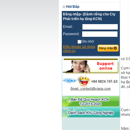
Hỏi Đáp
Đăng nhập- (Dành riêng cho Cty
Phát triển hạ tầng KCN)
Email:
Password:
Ghi nhớ
Điều khoản sử dụng
công cụ
có 3 
Cụm C
sở hạ
thực 
hạ tầ
đó, c
Cụm C
nhưng
Năm 2