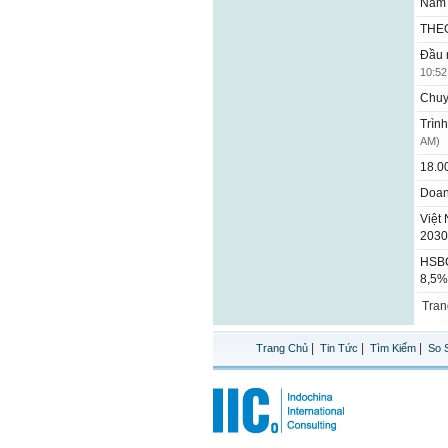
Na
THE
Đầu 
10:52
Chuy
Trìn
AM)
18.0
Doan
Việt
203
HSBC
8,5%
Tra
|
|
|
Trang Chủ
Tin Tức
Tìm Kiếm
So 