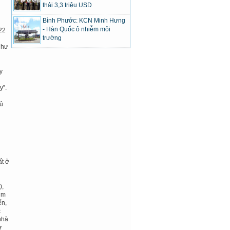
thải 3,3 triệu USD
Bình Phước: KCN Minh Hưng
- Hàn Quốc ô nhiễm môi
22
trường
như
y
y”.
hủ
ất ở
),
ụm
ến,
c
nhà
ự