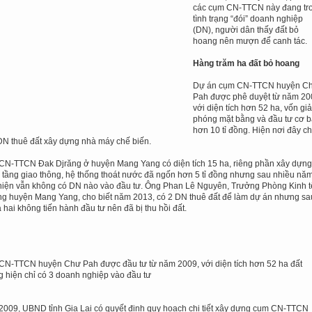
các cụm CN-TTCN này đang tr
tình trạng “đói” doanh nghiệp
(DN), người dân thấy đất bỏ
hoang nên mượn để canh tác.
Hàng trăm ha đất bỏ hoang
Dự án cụm CN-TTCN huyện C
Pah được phê duyệt từ năm 20
với diện tích hơn 52 ha, vốn giả
phóng mặt bằng và đầu tư cơ 
hơn 10 tỉ đồng. Hiện nơi đây ch
DN thuê đất xây dựng nhà máy chế biến.
N-TTCN Đak Djrăng ở huyện Mang Yang có diện tích 15 ha, riêng phần xây dựng
 tầng giao thông, hệ thống thoát nước đã ngốn hơn 5 tỉ đồng nhưng sau nhiều nă
hiện vẫn không có DN nào vào đầu tư. Ông Phan Lê Nguyên, Trưởng Phòng Kinh t
ng huyện Mang Yang, cho biết năm 2013, có 2 DN thuê đất để làm dự án nhưng sa
ả hai không tiến hành đầu tư nên đã bị thu hồi đất.
N-TTCN huyện Chư Pah được đầu tư từ năm 2009, với diện tích hơn 52 ha đất
 hiện chỉ có 3 doanh nghiệp vào đầu tư
009, UBND tỉnh Gia Lai có quyết định quy hoạch chi tiết xây dựng cụm CN-TTCN