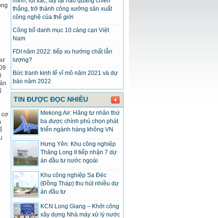
mình, lột xác, lấy lại hào quang chiến
ong
thắng, trở thành công xưởng sản xuất
công nghệ của thế giới
Công bố danh mục 10 cảng cạn Việt
Nam
FDI năm 2022: tiếp xu hướng chất lẫn
hư
lượng?
09
Bức tranh kinh tế vĩ mô năm 2021 và dự
i
báo năm 2022
bản
ỉ
TIN ĐƯỢC ĐỌC NHIỀU
Mekong Air: Hãng tư nhân thứ
 cơ
ba được chính phủ chọn phát
m
triển ngành hàng không VN
ế
u
Hưng Yên: Khu công nghiệp
Thăng Long II tiếp nhận 7 dự
án đầu tư nước ngoài
Khu công nghiệp Sa Đéc
(Đồng Tháp) thu hút nhiều dự
án đầu tư
KCN Long Giang – Khởi công
xây dựng Nhà máy xử lý nước