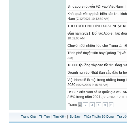
Singapore rót vốn FDI vào Việt Nam n
Khái quát về sự phát triển các khu kinh 
Nam
(7/12/2021 10:12:39 AM)
THEO DÕI TÌNH HÌNH XUẤT NHẬP 
Đầu năm 2021: Đối tác Apple, Tập đo
10:52:05 AM)
Chuyển đổi nhiên liệu cho Trung tâm
Trình phê duyệt sân bay Quảng Trị vớ
AM)
18.000 tỷ đồng xây cao tốc từ Đồng N
Doanh nghiệp Nhật Bản sắp đầu tư hơ
Việt Nam sẽ là một trong những trung 
2030
(9/28/2020 9:15:35 AM)
HSBC: Việt Nam sẽ là quốc gia ASEAN
8,5% trong năm 2021
(8/17/2020 12:11:
Trang
1
2
3
4
5
>|
|
|
|
|
|
Trang Chủ
Tin Tức
Tìm Kiếm
So Sánh
Thỏa Thuận Sử Dụng
Tra cứ