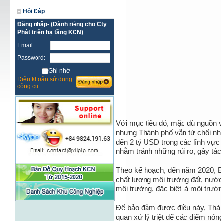
Hỏi Đáp
Đăng nhập- (Dành riêng cho Cty
Phát triển hạ tầng KCN)
Email:
Password:
Ghi nhớ
Điều khoản sử dụng
công cụ
Với mục tiêu đó, mặc dù nguồn 
nhưng Thành phố vẫn từ chối nhi
đến 2 tỷ USD trong các lĩnh vực
nhằm tránh những rủi ro, gây tá
Theo kế hoạch, đến năm 2020, 
chất lượng môi trường đất, nước
môi trường, đặc biệt là môi trườ
Để bảo đảm được điều này, Thàn
quan xử lý triệt để các điểm nó