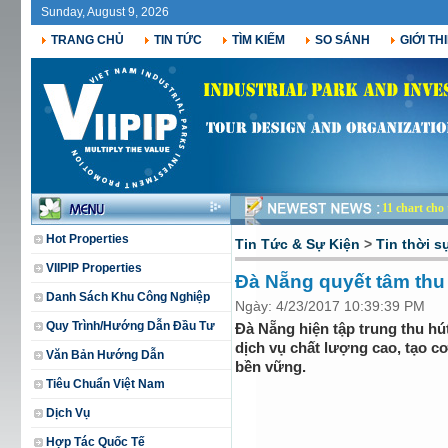
Sunday, August 9, 2026
TRANG CHỦ
TIN TỨC
TÌM KIẾM
SO SÁNH
GIỚI TH
11 chart ch
Hot Properties
Tin Tức & Sự Kiện
>
Tin thời s
VIIPIP Properties
Đà Nẵng quyết tâm thu 
Danh Sách Khu Công Nghiệp
Ngày: 4/23/2017 10:39:39 PM
Quy Trình/Hướng Dẫn Đầu Tư
Đà Nẵng hiện tập trung thu hú
dịch vụ chất lượng cao, tạo cơ
Văn Bản Hướng Dẫn
bền vững.
Tiêu Chuẩn Việt Nam
Dịch Vụ
Hợp Tác Quốc Tế