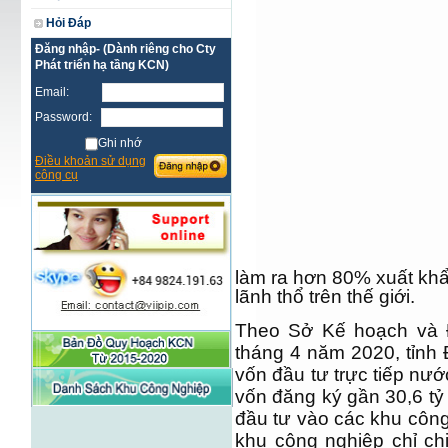
Hỏi Đáp
Đăng nhập- (Dành riêng cho Cty
Phát triển hạ tầng KCN)
Email:
Password:
Ghi nhớ
Điều khoản sử dụng
công cụ
làm ra hơn 80% xuất kh
lãnh thổ trên thế giới.
Theo Sở Kế hoạch và Đ
tháng 4 năm 2020, tỉnh
vốn đầu tư trực tiếp nướ
vốn đăng ký gần 30,6 t
đầu tư vào các khu công
khu công nghiệp chỉ c