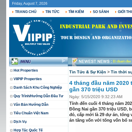
Friday, August 7, 2026
TRANG CHỦ
TIN TỨC
TÌM KIẾM
SO SÁNH
GIỚI TH
11 chart cho
Hot Properties
Tin Tức & Sự Kiện
>
Tin thời s
VIIPIP Properties
4 tháng đầu năm 2020 t
Danh Sách Khu Công Nghiệp
gần 370 triệu USD
Quy Trình/Hướng Dẫn Đầu Tư
Ngày: 5/15/2020 9:32:23 AM
Tính đến cuối 4 tháng năm 202
Văn Bản Hướng Dẫn
Đồng Nai gần 370 triệu USD, 
Tiêu Chuẩn Việt Nam
đó, cấp mới là 29 dự án, tổng
án tăng vốn với tổng vốn bổ s
Dịch Vụ
Hợp Tác Quốc Tế