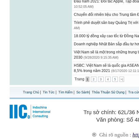
Đầu năm 2021: Đối tác Apple, Tập đo
10:52:05 AM)
Chuyển đổi nhiên liệu cho Trung tâm
Trình phê duyệt sân bay Quảng Trị vớ
AM)
18.000 tỷ đồng xây cao tốc từ Đồng N
Doanh nghiệp Nhật Bản sắp đầu tư hơ
Việt Nam sẽ là một trong những trung 
2030
(9/28/2020 9:15:35 AM)
HSBC: Việt Nam sẽ là quốc gia ASEAN
8,5% trong năm 2021
(8/17/2020 12:11:
Trang
1
2
3
4
5
>|
|
|
|
|
|
Trang Chủ
Tin Tức
Tìm Kiếm
So Sánh
Thỏa Thuận Sử Dụng
Tra cứ
Trụ sở chính: 62L/3
Văn phòng: Số 4
®
Ghi rõ nguồn :
htt