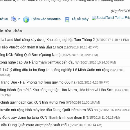
giai đoạn 4, khi đó, toàn khu công nghiệp này sẽ có tổng diện tích khoảng 800ha.
(Nguồn:DD
rở lại
In
Thêm vào favorites
Tải về máy
in tức khác
lla Land khởi công xây dựng Khu công nghiệp Tam Thăng 2
(8/25/2017 1:49:41 PM)
Hiệp Phước đón thêm 8 nhà đầu tư mới
(11/3/2016 10:13:42 PM)
ộng KCN Đông Quế Sơn (Quảng Nam)
(10/24/2016 10:26:08 PM)
công nghệ cao Đà Nẵng "nam tiến" xúc tiến đầu tư
(10/24/2016 10:24:38 PM)
1.147 tỷ đồng đầu tư hạ tầng khu công nghiệp Lê Minh Xuân mở rộng
(9/29/2016
:09 AM)
Tràng Duệ - Hải Phòng mở rộng quy mô 600 ha
(9/21/2016 4:28:56 PM)
ẵng thành lập mới 3 Khu công nghiệp Hòa Nhơn, Hòa Ninh và Hòa Sơn.
(6/30/201
:55 PM)
 chỉnh quy hoạch các KCN tỉnh Hưng Yên
(6/24/2016 11:30:18 AM)
tư vấn mở rộng Nhà máy lọc dầu Dung Quất thêm hơn 853 ha
(6/20/2016 10:33:09 
tỷ đồng xây dựng hạ tầng KCN Thanh Bình giai đoạn II
(6/15/2016 11:06:15 AM)
 dầu Dung Quất chưa được phép xuất khẩu
(6/9/2016 10:07:14 AM)