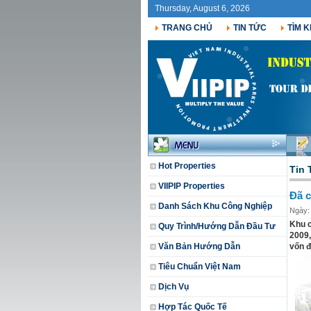
Thursday, August 6, 2026
TRANG CHỦ
TIN TỨC
TÌM K
Hot Properties
Tin 
VIIPIP Properties
Đã c
Danh Sách Khu Công Nghiệp
Ngày:
Khu c
Quy Trình/Hướng Dẫn Đầu Tư
2009,
Văn Bản Hướng Dẫn
vốn đ
Tiêu Chuẩn Việt Nam
Dịch Vụ
Hợp Tác Quốc Tế