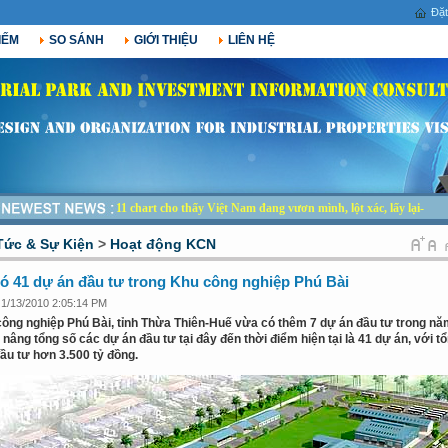
Đặt
IẾM
SO SÁNH
GIỚI THIỆU
LIÊN HỆ
11 chart cho thấy Việt Nam đang vươn mình, lột xác, lấy lại hào_
Tức & Sự Kiện
>
Hoạt động KCN
ó 41 dự án đầu tư trong Khu công nghiệp Phú Bài
 1/13/2010 2:05:14 PM
ông nghiệp Phú Bài, tỉnh Thừa Thiên-Huế vừa có thêm 7 dự án đầu tư trong n
 nâng tổng số các dự án đầu tư tại đây đến thời điểm hiện tại là 41 dự án, với t
ầu tư hơn 3.500 tỷ đồng.