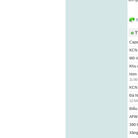
tích 
T
T
Cape
KCN 
Mở r
Khu 
Hơn 
11:00
KCN 
Đà N
12:54
Điều
AFW 
390 
Xăng