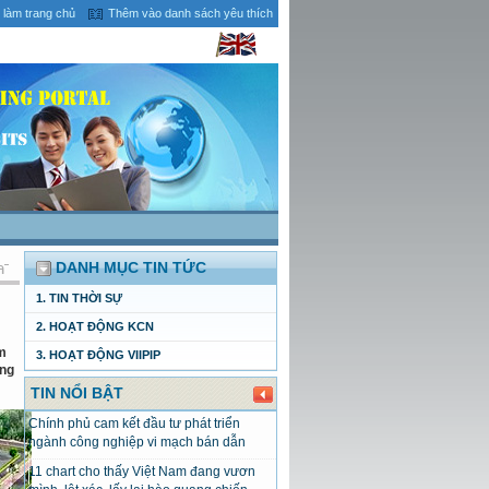
 làm trang chủ
Thêm vào danh sách yêu thích
DANH MỤC TIN TỨC
1. TIN THỜI SỰ
2. HOẠT ĐỘNG KCN
ăm
3. HOẠT ĐỘNG VIIPIP
ổng
TIN NỔI BẬT
Chính phủ cam kết đầu tư phát triển
ngành công nghiệp vi mạch bán dẫn
11 chart cho thấy Việt Nam đang vươn