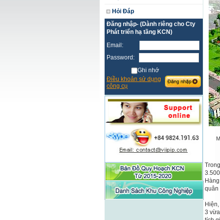
Hỏi Đáp
Đăng nhập- (Dành riêng cho Cty
Phát triển hạ tầng KCN)
Email:
Password:
Ghi nhớ
Điều khoản sử dụng
công cụ
M
Trong
3.500
Hàng 
quân 
Hiện,
3 vừa