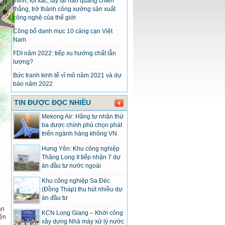
mình, lột xác, lấy lại hào quang chiến
thắng, trở thành công xưởng sản xuất
công nghệ của thế giới
Công bố danh mục 10 cảng cạn Việt
Nam
FDI năm 2022: tiếp xu hướng chất lẫn
lượng?
Bức tranh kinh tế vĩ mô năm 2021 và dự
báo năm 2022
TIN ĐƯỢC ĐỌC NHIỀU
Mekong Air: Hãng tư nhân thứ
ba được chính phủ chọn phát
triển ngành hàng không VN
Hưng Yên: Khu công nghiệp
Thăng Long II tiếp nhận 7 dự
án đầu tư nước ngoài
Khu công nghiệp Sa Đéc
h
(Đồng Tháp) thu hút nhiều dự
án đầu tư
ạn
KCN Long Giang – Khởi công
iện
xây dựng Nhà máy xử lý nước