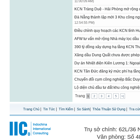
11:00:09 AM)
KCN Tràng Duệ - Hải Phòng mở rộng
Đà Nẵng thành lập mới 3 Khu công n
12:54:55 PM)
Điều chỉnh quy hoạch các KCN tỉnh 
AFW tư vấn mở rộng Nhà máy lọc dầu
390 tỷ đồng xây dựng hạ tầng KCN Tha
Xăng dầu Dung Quất chưa được phép
Dự án Nhiệt điện Kiên Lương 1: Ngoại 
​KCN Tân Đức đăng ký mức phí hạ tần
Chuyển đổi cụm công nghiệp Bắc Duy
Lộ diện chủ đầu tư đất khu công nghi
Trang
1
2
3
4
5
>|
|
|
|
|
|
Trang Chủ
Tin Tức
Tìm Kiếm
So Sánh
Thỏa Thuận Sử Dụng
Tra cứ
Trụ sở chính: 62L/3
Văn phòng: Số 4