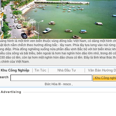
ảng Ninh là một tỉnh ven biển thuộc vùng đông bắc Việt Nam, có dáng một hình c
ật lệch nằm chếch theo hướng đông bắc - tây nam. Phía tây tựa lưng vào núi rừng
ùng điệp. Phía đông nghiêng xuống nửa phần đầu vịnh Bắc bộ với bờ biển khúc k
iều cửa sông và bãi triều, bên ngoài là hơn hai nghìn hòn đảo lớn nhỏ, trong đó c
030 đảo có tên, còn lại hơn một nghìn hòn đảo chưa có tên. Đây là tỉnh khai thác t
 chính của Việt Nam.
Khu Công Nghiệp
Tin Tức
Nhà Đầu Tư
Văn Bản Hướng D
earch
Đức Hòa III - resco
,