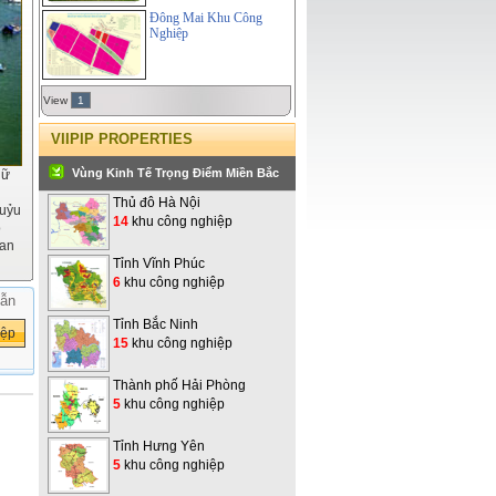
Đông Mai Khu Công
Nghiệp
View
1
VIIPIP PROPERTIES
Vùng Kinh Tế Trọng Điểm Miền Bắc
hữ
Thủ đô Hà Nội
huỷu
14
khu công nghiệp
ó
han
Tỉnh Vĩnh Phúc
6
khu công nghiệp
ẫn
Tỉnh Bắc Ninh
15
khu công nghiệp
Thành phố Hải Phòng
5
khu công nghiệp
Tỉnh Hưng Yên
5
khu công nghiệp