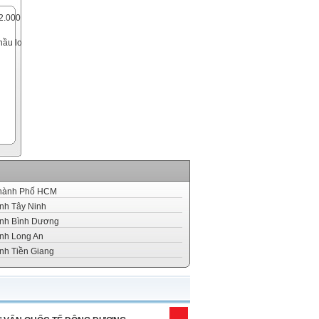
2.000
hầu lo
hành Phố HCM
nh Tây Ninh
nh Bình Dương
nh Long An
nh Tiền Giang