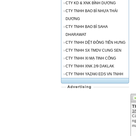
CTY KD & XNK BÌNH DƯƠNG
CTY TNHH BAO BÌ NHỰA THÁI
DƯƠNG
CTY TNHH BAO BÌ SAHA
DHARAWAT
CTY TNHH DỆT ĐÔNG TIẾN HƯNG
CTY TNHH SX TMDV CUNG SEN
CTY TNHH XI MẠ TINH CÔNG
CTY TNHH XNK 2/9 DAKLAK
CTY TNHH YAZAKI EDS VN TNHH
T
3/
Cá
ng
mạ