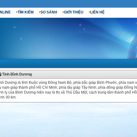
NLINE
TÌM KIẾM
SO SÁNH
GIỚI THIỆU
LIÊN HỆ
Tỉnh Bình Dương
nh Dương là tỉnh thuộc vùng Đông Nam Bộ, phía bắc giáp Bình Phước, phía nam 
y nam giáp thành phố Hồ Chí Minh, phía tây giáp Tây Ninh, phía đông giáp Đồng N
nh lỵ của Bình Dương hiện nay là thị xã Thủ Dầu Một, cách trung tâm thành phố Hồ
nh 30 km.