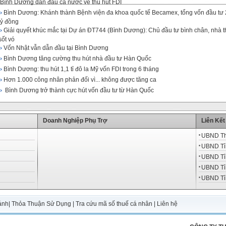
Bình Dương dẫn đầu cả nước về thu hút FDI
Bình Dương: Khánh thành Bệnh viện đa khoa quốc tế Becamex, tổng vốn đầu tư 
tỷ đồng
Giải quyết khúc mắc tại Dự án ĐT744 (Bình Dương): Chủ đầu tư bình chân, nhà t
sốt vó
Vốn Nhật vẫn dẫn đầu tại Bình Dương
Bình Dương tăng cường thu hút nhà đầu tư Hàn Quốc
Bình Dương: thu hút 1,1 tỉ đô la Mỹ vốn FDI trong 6 tháng
Hơn 1.000 công nhân phản đối vì... không được tăng ca
Bình Dương trở thành cực hút vốn đầu tư từ Hàn Quốc
Doanh Nghiệp Phụ Trợ
Liên Kết
UBND T
UBND Tỉ
UBND Tỉ
UBND Tỉ
UBND Tỉ
ánh
|
Thỏa Thuận Sử Dụng
|
Tra cứu mã số thuế cá nhân
|
Liên hệ