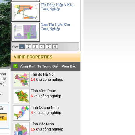
Tân Đông Hiệp A Khu
Công Nghiệp
Nam Tân Uyên Khu
Công Nghiệp
View
1
2
3
4
5
6
VIIPIP PROPERTIES
Vùng Kinh Tế Trọng Điểm Miền Bắc
 như
Thủ đô Hà Nội
m là
14
khu công nghiệp
An).
Tỉnh Vĩnh Phúc
út
6
khu công nghiệp
Tỉnh Quảng Ninh
ẫn
4
khu công nghiệp
Tỉnh Bắc Ninh
15
khu công nghiệp