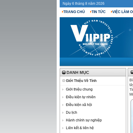
Ngày 6 tháng 8 năm 2026
TRANG CHỦ
TIN TỨC
VIỆC LÀM O
DANH MỤC
Bì
Giới Thiệu Về Tỉnh
tâ
Giới thiệu chung
Tỉ
Mi
Điều kiện tự nhiên
Điều kiện xã hội
Du lịch
Hành chính sự nghiệp
Liên kết & liên hệ