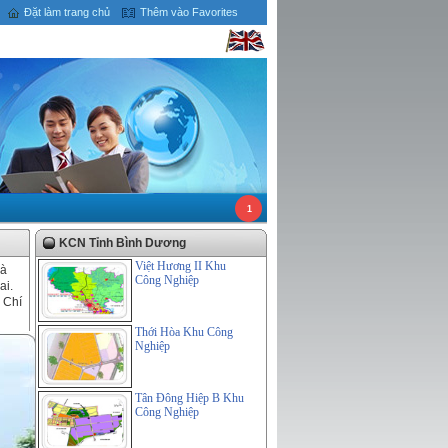
Đặt làm trang chủ
Thêm vào Favorites
1
KCN Tỉnh Bình Dương
Việt Hương II Khu
và
Công Nghiệp
ai.
 Chí
Thới Hòa Khu Công
Nghiệp
Tân Đông Hiệp B Khu
Công Nghiệp