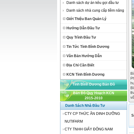
Danh sách dự án kêu gọi đầu tư
Danh sách nhà cung cấp tiềm năng
Giới Thiệu Ban Quản Lý
Hướng Dẫn Đầu Tư
Quy Trình Đầu Tư
Tin Tức Tỉnh Bình Dương
Văn Bản Hướng Dẫn
Địa Chỉ Cần Biết
Bì
KCN Tỉnh Bình Dương
Ph
hu
Tỉnh Bình Dương Bản Đồ
Bì
th
Bản Đồ Quy Hoạch KCN
vố
2015-2010
Danh Sách Nhà Đầu Tư
CTY CP THỨC ĂN DINH DƯỠNG
S
NUTIFARM
CTY TNHH GIẤY ĐÔNG NAM