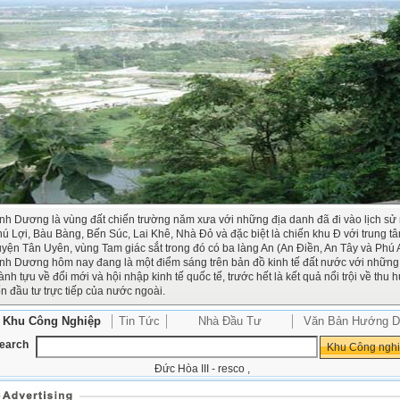
nh Dương là vùng đất chiến trường năm xưa với những địa danh đã đi vào lịch sử
ú Lợi, Bàu Bàng, Bến Súc, Lai Khê, Nhà Đỏ và đặc biệt là chiến khu Đ với trung tâ
yện Tân Uyên, vùng Tam giác sắt trong đó có ba làng An (An Điền, An Tây và Phú 
nh Dương hôm nay đang là một điểm sáng trên bản đồ kinh tế đất nước với những
ành tựu về đổi mới và hội nhập kinh tế quốc tế, trước hết là kết quả nổi trội về thu h
n đầu tư trực tiếp của nước ngoài.
Khu Công Nghiệp
Tin Tức
Nhà Đầu Tư
Văn Bản Hướng D
earch
Đức Hòa III - resco
,