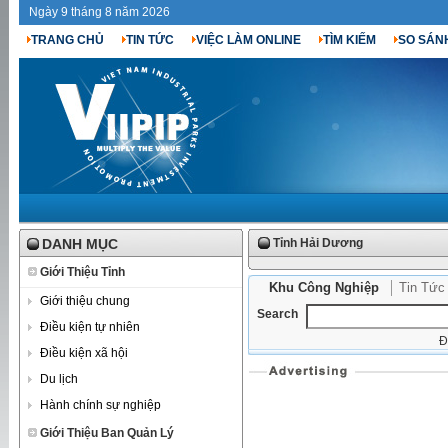
Ngày 9 tháng 8 năm 2026
TRANG CHỦ
TIN TỨC
VIỆC LÀM ONLINE
TÌM KIẾM
SO SÁN
DANH MỤC
Tỉnh Hải Dương
Giới Thiệu Tỉnh
Khu Công Nghiệp
Tin Tức
Giới thiệu chung
Search
Điều kiện tự nhiên
Đ
Điều kiện xã hội
Du lịch
Hành chính sự nghiệp
Giới Thiệu Ban Quản Lý