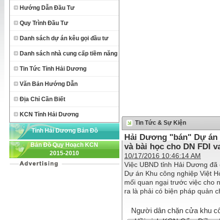
Hướng Dẫn Đầu Tư
Quy Trình Đầu Tư
Danh sách dự án kêu gọi đầu tư
Danh sách nhà cung cấp tiềm năng
Tin Tức Tỉnh Hải Dương
Văn Bản Hướng Dẫn
Địa Chỉ Cần Biết
KCN Tỉnh Hải Dương
Tin Tức & Sự Kiện
Tỉnh Hải Dương Bản Đồ
Hải Dương "bán" Dự án 
Bản Đồ Quy Hoạch KCN
và bài học cho DN FDI v
2015-2010
10/17/2016 10:46:14 AM
Việc UBND tỉnh Hải Dương đã c
Dự án Khu công nghiệp Việt Hò
mối quan ngại trước việc cho 
ra là phải có biện pháp quản 
Người dân chặn cửa khu công