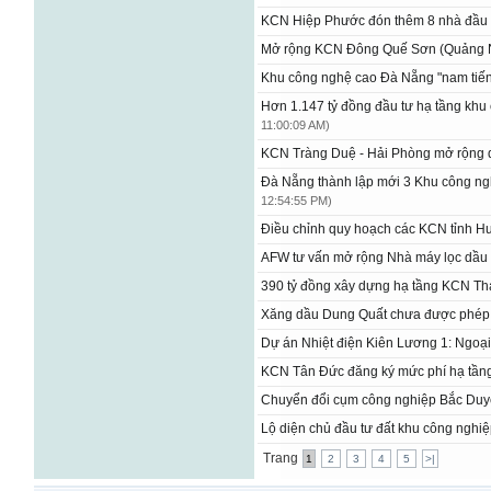
KCN Hiệp Phước đón thêm 8 nhà đầu
Mở rộng KCN Đông Quế Sơn (Quảng
Khu công nghệ cao Đà Nẵng "nam tiến"
Hơn 1.147 tỷ đồng đầu tư hạ tầng kh
11:00:09 AM)
KCN Tràng Duệ - Hải Phòng mở rộng
Đà Nẵng thành lập mới 3 Khu công n
12:54:55 PM)
Điều chỉnh quy hoạch các KCN tỉnh 
AFW tư vấn mở rộng Nhà máy lọc dầu
390 tỷ đồng xây dựng hạ tầng KCN Tha
Xăng dầu Dung Quất chưa được phép
Dự án Nhiệt điện Kiên Lương 1: Ngoại 
​KCN Tân Đức đăng ký mức phí hạ tần
Chuyển đổi cụm công nghiệp Bắc Duy
Lộ diện chủ đầu tư đất khu công nghi
Trang
1
2
3
4
5
>|