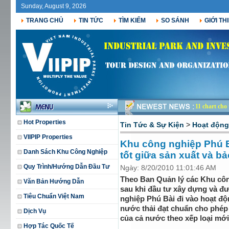
Sunday, August 9, 2026
TRANG CHỦ
TIN TỨC
TÌM KIẾM
SO SÁNH
GIỚI TH
11 chart ch
Hot Properties
Tin Tức & Sự Kiện
>
Hoạt độn
VIIPIP Properties
Khu công nghiệp Phú B
Danh Sách Khu Công Nghiệp
tốt giữa sản xuất và b
Quy Trình/Hướng Dẫn Đầu Tư
Ngày: 8/20/2010 11:01:46 AM
Theo Ban Quản lý các Khu côn
Văn Bản Hướng Dẫn
sau khi đầu tư xây dựng và đư
Tiêu Chuẩn Việt Nam
nghiệp Phú Bài đi vào hoạt độn
nước thải đạt chuẩn cho phép
Dịch Vụ
của cả nước theo xếp loại mới
Hợp Tác Quốc Tế