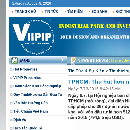
Saturday, August 8, 2026
TRANG CHỦ
TIN TỨC
TÌM KIẾM
SO SÁNH
GIỚI TH
11 chart ch
Hot Properties
Tin Tức & Sự Kiện
>
Tin thời s
VIIPIP Properties
TPHCM: Thu hút hơn n
Danh Sách Khu Công Nghiệp
Ngày: 7/13/2016 8:42:15 AM
Quy Trình/Hướng Dẫn Đầu Tư
Ngày 8.7, tại Hội nghiệp ban 
TPHCM (mở rộng), đại diện Hiệ
Văn Bản Hướng Dẫn
cấp phép cho 367 dự án nước n
Tiêu Chuẩn Việt Nam
khai với vốn đầu tư là hơn 51
năm 2015 (794,5 triệu USD).
Dịch Vụ
Hợp Tác Quốc Tế