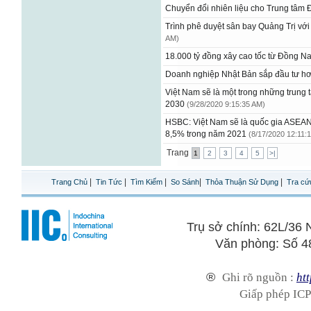
Chuyển đổi nhiên liệu cho Trung tâm
Trình phê duyệt sân bay Quảng Trị vớ
AM)
18.000 tỷ đồng xây cao tốc từ Đồng N
Doanh nghiệp Nhật Bản sắp đầu tư hơ
Việt Nam sẽ là một trong những trung 
2030
(9/28/2020 9:15:35 AM)
HSBC: Việt Nam sẽ là quốc gia ASEAN
8,5% trong năm 2021
(8/17/2020 12:11:
Trang
1
2
3
4
5
>|
|
|
|
|
|
Trang Chủ
Tin Tức
Tìm Kiếm
So Sánh
Thỏa Thuận Sử Dụng
Tra cứ
Trụ sở chính: 62L/3
Văn phòng: Số 4
®
Ghi rõ nguồn :
htt
Giấp phép ICP