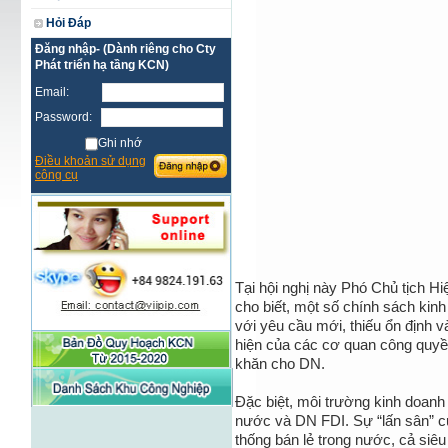
Hỏi Đáp
Đăng nhập- (Dành riêng cho Cty
Phát triển hạ tầng KCN)
Email:
Password:
Ghi nhớ
Điều khoản sử dụng
công cụ
Tại hội nghị này Phó Chủ tịch
cho biết, một số chính sách kin
với yêu cầu mới, thiếu ổn định và
hiện của các cơ quan công quy
khăn cho DN.
Đặc biệt, môi trường kinh doan
nước và DN FDI. Sự “lấn sân” c
thống bán lẻ trong nước, cả siêu