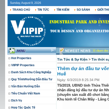
Sunday, August 9, 2026
TRANG CHỦ
TIN TỨC
TÌM KIẾM
SO SÁNH
GIỚI TH
11 chart cho
Hot Properties
Tin Tức & Sự Kiện
>
Tin thời s
VIIPIP Properties
Thêm dự án đầu tư vốn
Danh Sách Khu Công Nghiệp
Huế
Quy Trình/Hướng Dẫn Đầu Tư
Ngày: 6/3/2019 8:25:34 PM
T5/2019, UBND tỉnh Thừa Thiê
Văn Bản Hướng Dẫn
nhận đăng ký đầu tư dự án Nh
Tiêu Chuẩn Việt Nam
(chuyên sản xuất đồ chơi bằng
Khu kinh tế Chân Mây - Lăng C
Dịch Vụ
Hợp Tác Quốc Tế