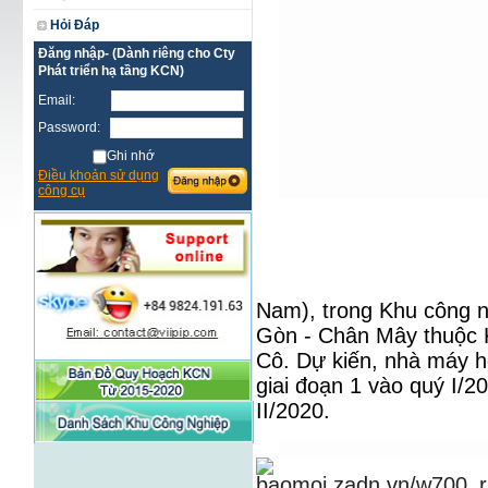
Hỏi Đáp
Đăng nhập- (Dành riêng cho Cty
Phát triển hạ tầng KCN)
Email:
Password:
Ghi nhớ
Điều khoản sử dụng
công cụ
Nam), trong Khu công n
Gòn - Chân Mây thuộc 
Cô. Dự kiến, nhà máy h
giai đoạn 1 vào quý I/2
II/2020.