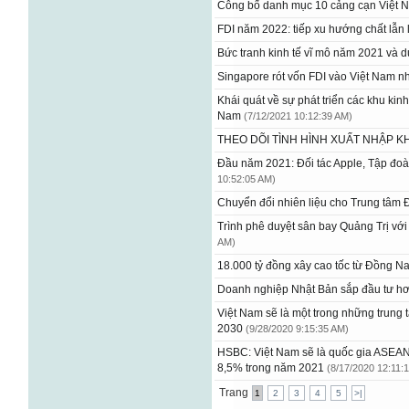
Công bố danh mục 10 cảng cạn Việt
FDI năm 2022: tiếp xu hướng chất lẫ
Bức tranh kinh tế vĩ mô năm 2021 và
Singapore rót vốn FDI vào Việt Nam n
Khái quát về sự phát triển các khu kinh 
Nam
(7/12/2021 10:12:39 AM)
THEO DÕI TÌNH HÌNH XUẤT NHẬP 
Đầu năm 2021: Đối tác Apple, Tập đo
10:52:05 AM)
Chuyển đổi nhiên liệu cho Trung tâm
Trình phê duyệt sân bay Quảng Trị vớ
AM)
18.000 tỷ đồng xây cao tốc từ Đồng N
Doanh nghiệp Nhật Bản sắp đầu tư hơ
Việt Nam sẽ là một trong những trung 
2030
(9/28/2020 9:15:35 AM)
HSBC: Việt Nam sẽ là quốc gia ASEAN
8,5% trong năm 2021
(8/17/2020 12:11:
Trang
1
2
3
4
5
>|