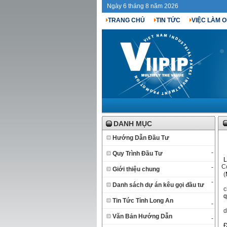
Ngày 6 tháng 8 năm 2026
TRANG CHỦ
TIN TỨC
VIỆC LÀM O
DANH MỤC
Hướng Dẫn Đầu Tư
-
Quy Trình Đầu Tư
L
-
C
Giới thiệu chung
(
-
Danh sách dự án kêu gọi đầu tư
c
q
Tin Tức Tỉnh Long An
-
d
Văn Bản Hướng Dẫn
-
Đ