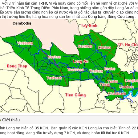
 vị trí nằm lân cận
TP.HCM
và ngày càng có mối liên hệ kinh tế chặt chẽ với 
hát Triển Kinh Tế Trọng Điểm Phía Nam, trong những năm gần đây Long An đã 
ấp 50% sản lượng công nghiệp cả nước và là đối tác đầu tư, chuyển giao công n
à thị trường tiêu thụ hàng hóa nông sản lớn nhất của
Đồng bằng Sông Cửu Long
.
Giới thiệu
ỉnh Long An hiện có 35 KCN. Ban quản lý các KCN Long An cho biết: Tỉnh có 22
ang hoạt động, đang đầu tư xây dựng 7 KCN, và đang hoàn tất thủ tục 6 KCN.