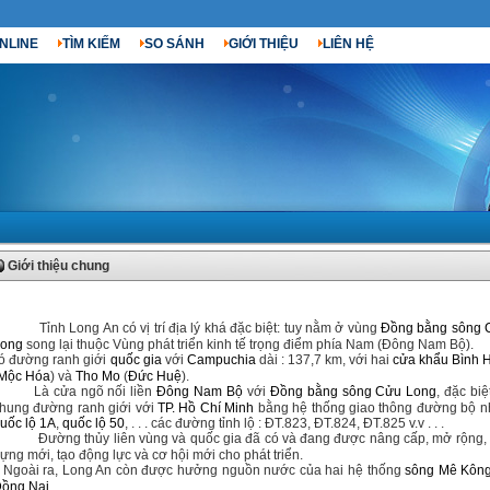
NLINE
TÌM KIẾM
SO SÁNH
GIỚI THIỆU
LIÊN HỆ
Giới thiệu chung
Tỉnh Long An có vị trí địa lý khá đặc biệt: tuy nằm ở vùng
Đồng bằng sông 
ong
song lại thuộc Vùng phát triển kinh tế trọng điểm phía Nam (Đông Nam Bộ).
ó đường ranh giới
quốc gia
với
Campuchia
dài : 137,7 km, với hai
cửa khẩu Bình 
Mộc Hóa
) và
Tho Mo
(
Đức Huệ
).
Là cửa ngõ nối liền
Đông Nam Bộ
với
Đồng bằng sông Cửu Long
, đặc biệ
hung đường ranh giới với
TP. Hồ Chí Minh
bằng hệ thống giao thông đường bộ n
uốc lộ 1A
,
quốc lộ 50
, . . . các đường tỉnh lộ : ĐT.823, ĐT.824, ĐT.825 v.v . . .
Đường thủy liên vùng và quốc gia đã có và đang được nâng cấp, mở rộng,
ựng mới, tạo động lực và cơ hội mới cho phát triển.
Ngoài ra, Long An còn được hưởng nguồn nước của hai hệ thống
sông Mê Kôn
ồng Nai
.