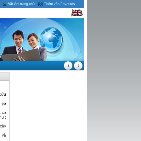
Đặt làm trang chủ
Thêm vào Favorites
1
2
Cửu
Hiệp
t có
hư :
 xây
g
và