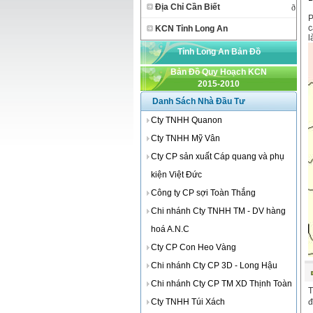
Địa Chỉ Cần Biết
ð
Với
P
c
KCN Tỉnh Long An
l
Tỉnh Long An Bản Đồ
Bản Đồ Quy Hoạch KCN
2015-2010
Danh Sách Nhà Đầu Tư
Cty TNHH Quanon
Cty TNHH Mỹ Vân
Cty CP sản xuất Cáp quang và phụ
kiện Việt Đức
Công ty CP sợi Toàn Thắng
Chi nhánh Cty TNHH TM - DV hàng
hoá A.N.C
Cty CP Con Heo Vàng
Chi nhánh Cty CP 3D - Long Hậu
Chi nhánh Cty CP TM XD Thịnh Toàn
T
Cty TNHH Túi Xách
đ