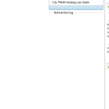
Cty TNHH Hoàng Lan Xanh
k
h
n
l
x
b