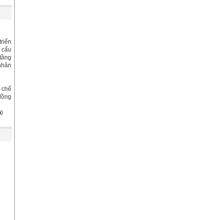
triển
t cấu
 tầng
nhân
u chế
đồng
n
)