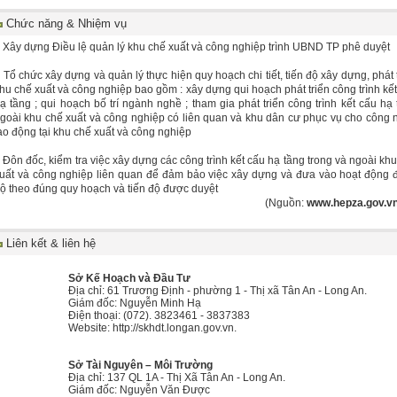
Chức năng & Nhiệm vụ
-
Xây dựng Điều lệ quản lý khu chế xuất và công nghiệp trình UBND TP phê duyệt
-
Tổ chức xây dựng và quản lý thực hiện quy hoạch chi tiết, tiến độ xây dựng, phát 
hu chế xuất và công nghiệp bao gồm : xây dựng qui hoạch phát triển công trình kế
ạ tầng ; qui hoạch bố trí ngành nghề ; tham gia phát triển công trình kết cấu hạ
goài khu chế xuất và công nghiệp có liên quan và khu dân cư phục vụ cho công 
ao động tại khu chế xuất và công nghiệp
-
Đôn đốc, kiểm tra việc xây dựng các công trình kết cấu hạ tầng trong và ngoài kh
uất và công nghiệp liên quan để đảm bảo việc xây dựng và đưa vào hoạt động 
ộ theo đúng quy hoạch và tiến độ được duyệt
(Nguồn:
www.hepza.gov.v
Liên kết & liên hệ
Sở Kế Hoạch và Đầu Tư
Địa chỉ: 61 Trương Định - phường 1 - Thị xã Tân An - Long An.
Giám đốc: Nguyễn Minh Hạ
Điện thoại: (072). 3823461 - 3837383
Website:
http://skhdt.longan.gov.vn
.
Sở Tài Nguyên – Môi Trường
Địa chỉ: 137 QL 1A - Thị Xã Tân An - Long An.
Giám đốc: Nguyễn Văn Được