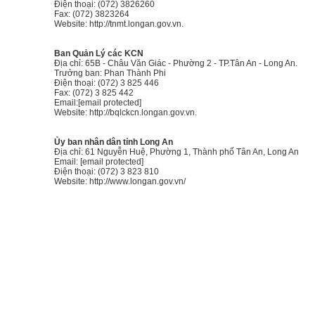
Điện thoại: (072) 3826260
Fax: (072) 3823264
Website:
http://tnmt.longan.gov.vn
.
Ban Quản Lý các KCN
Địa chỉ: 65B - Châu Văn Giác - Phường 2 - TP.Tân An - Long An.
Trưởng ban: Phan Thành Phi
Điện thoại: (072) 3 825 446
Fax: (072) 3 825 442
Email:
[email protected]
Website:
http://bqlckcn.longan.gov.vn
.
Ủy ban nhân dân tỉnh Long An
Địa chỉ: 61 Nguyễn Huệ, Phường 1, Thành phố Tân An, Long An
Email:
[email protected]
Điện thoại: (072) 3 823 810
Website:
http://www.longan.gov.vn/
Điều kiện tự nhiên
Diện tích:
iện tích tự nhiên: 4.491,221 km2 (chiếm tỷ lệ 1,3% so với diện tích cả nướ
ằng 8,74% diện tích của vùng
Đồng bằng Sông Cửu Long
.)
Dân số:
Dân số:
1.448.000 người (tính đến 2010).
ực lượng lao động: 976.000 người (năm 2010)
Khí hậu:
-
Tỉnh Long An nằm trong vùng đặc trưng của khí hậu
nhiệt đới gió mùa
xích đạo -> nhiệt ẩm phong phú, ánh nắng dồi dào, thời gian bức xạ dài, 