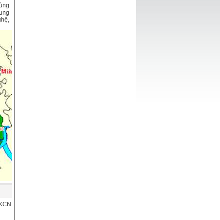
Vùng
cung
ghệ,
 KCN