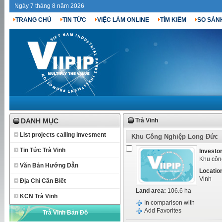
Ngày 7 tháng 8 năm 2026
TRANG CHỦ
TIN TỨC
VIỆC LÀM ONLINE
TÌM KIẾM
SO SÁN
DANH MỤC
Trà Vinh
List projects calling invesment
Khu Công Nghiệp Long Đức
Tin Tức Trà Vinh
Investor
Khu côn
Văn Bản Hướng Dẫn
Locatio
Vinh
Địa Chỉ Cần Biết
Land area:
106.6 ha
KCN Trà Vinh
In comparison with
Add Favorites
Trà Vinh Bản Đồ