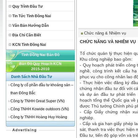
Quy Trình Đầu Tư
Tin Tức Tỉnh Đồng Nai
Văn Bản Hướng Dẫn
Chức năng & Nhiệm vụ
Địa Chỉ Cần Biết
CHỨC NĂNG VÀ NHIÊM VỤ
KCN Tỉnh Đồng Nai
Tổ chức quản lý thực hiện quy
Tỉnh Đồng Nai Bản Đồ
Khu công nghiệp bao gồm:
Bản Đồ Quy Hoạch KCN
- Quy hoạch phát triển công 
2015-2010
nghề, công trình kết cấu h
phục vụ cho công nhân lao độ
Danh Sách Nhà Đầu Tư
- Thực hiện việc đăng ký đầu 
Công ty cổ phần đầu tư khoáng sản –
chứng nhận đầu tư đối với c
than Đông Bắc
và dự án đầu tư phát triển
hoạch tổng thể Quốc gia về 
Công ty TNHH Great Super (VN)
được Thủ tướng Chính phủ ph
Công TNHH Kowide outdoors (VN)
- Cấp Giấy chứng nhận x
Công ty TNHH Hoàng Huy Hoàng
nghiệp.
- Cấp và gia hạn giấy phép l
sát, thanh tra việc thực hiện 
Đầu tư, tiến độ góp vốn và tr