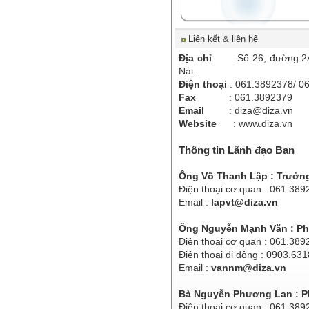
Liên kết & liên hệ
Địa chỉ
: Số 26, đường 2
Nai.
Điện thoại
: 061.3892378/ 0
Fax
: 061.3892379
Email
:
diza@diza.vn
Website
:
www.diza.vn
Thông tin Lãnh đạo Ban
Ông Võ Thanh Lập : Trưởn
Điện thoại cơ quan : 061.389
Email :
lapvt@diza.vn
Ông Nguyễn Mạnh Văn : Ph
Điện thoại cơ quan : 061.389
Điện thoại di động : 0903.63
Email :
vannm@diza.vn
Bà Nguyễn Phương Lan : P
Điện thoại cơ quan : 061.389