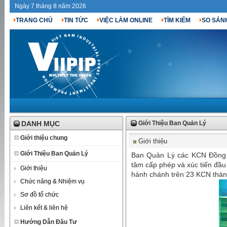
Ngày 7 tháng 8 năm 2026
TRANG CHỦ
TIN TỨC
VIỆC LÀM ONLINE
TÌM KIẾM
SO SÁN
DANH MỤC
Giới Thiệu Ban Quản Lý
Giới thiệu chung
Giới thiệu
Giới Thiệu Ban Quản Lý
Ban Quản Lý các KCN Đồng Na
tâm cấp phép và xúc tiến đầu 
Giới thiệu
hành chánh trên 23 KCN thành 
Chức năng & Nhiệm vụ
Sơ đồ tổ chức
Liên kết & liên hệ
Hướng Dẫn Đầu Tư