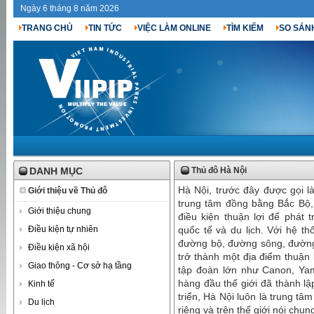
Ngày 6 tháng 8 năm 2026
TRANG CHỦ
TIN TỨC
VIỆC LÀM ONLINE
TÌM KIẾM
SO SÁN
DANH MỤC
Thủ đô Hà Nội
Hà Nội, trước đây được gọi l
Giới thiệu về Thủ đô
trung tâm đồng bằng Bắc Bộ, 
Giới thiệu chung
điều kiện thuận lợi để phát t
Điều kiện tự nhiên
quốc tế và du lịch. Với hệ t
đường bộ, đường sông, đường
Điều kiện xã hội
trở thành một địa điểm thuận 
Giao thông - Cơ sở hạ tầng
tập đoàn lớn như Canon, Ya
hàng đầu thế giới đã thành l
Kinh tế
triển, Hà Nội luôn là trung t
Du lịch
riêng và trên thế giới nói chun