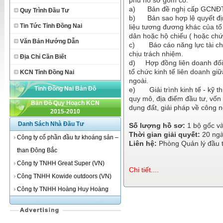
phủ hồ sơ gồm có:
a)
Bản đề nghị cấp GCNĐ
Quy Trình Đầu Tư
b)
Bản sao hợp lệ quyết đ
Tin Tức Tỉnh Đồng Nai
liệu tương đương khác của tổ
dân hoặc hộ chiếu ( hoặc chứ
Văn Bản Hướng Dẫn
c)
Báo cáo năng lực tài ch
chịu trách nhiệm.
Địa Chỉ Cần Biết
d)
Hợp đồng liên doanh đối 
tổ chức kinh tế liên doanh g
KCN Tỉnh Đồng Nai
ngoài.
Tỉnh Đồng Nai Bản Đồ
e)
Giải trình kinh tế - kỹ 
quy mô, địa điểm đầu tư, vốn 
Bản Đồ Quy Hoạch KCN
dụng đất, giải pháp về công n
2015-2010
Danh Sách Nhà Đầu Tư
Số lượng hồ sơ:
1 bộ gốc và
Thời gian giải quyết:
20 ng
Công ty cổ phần đầu tư khoáng sản –
Liên hệ:
Phòng Quản lý đầu 
than Đông Bắc
Công ty TNHH Great Super (VN)
Chi tiết....
Công TNHH Kowide outdoors (VN)
Công ty TNHH Hoàng Huy Hoàng