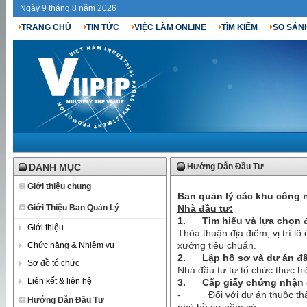
Ngày 9 tháng 8 năm 2026
TRANG CHỦ
TIN TỨC
VIỆC LÀM ONLINE
TÌM KIẾM
SO SÁN
DANH MỤC
Hướng Dẫn Đầu Tư
Giới thiệu chung
Ban quản lý các khu công 
Giới Thiệu Ban Quản Lý
Nhà đầu tư:
1.
Tìm hiểu và lựa chọn 
Giới thiệu
Thỏa thuận địa điểm, vị trí lô
xưởng tiêu chuẩn.
Chức năng & Nhiệm vụ
2.
Lập hồ sơ và dự án đ
Sơ đồ tổ chức
Nhà đầu tư tự tổ chức thực hi
Liên kết & liên hệ
3.
Cấp giấy chứng nhận 
-
Đối với dự án thuộc t
Hướng Dẫn Đầu Tư